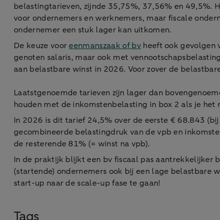
belastingtarieven, zijnde 35,75%, 37,56% en 49,5%. Het
voor ondernemers en werknemers, maar fiscale ondern
ondernemer een stuk lager kan uitkomen.
De keuze voor
eenmanszaak of bv
heeft ook gevolgen v
genoten salaris, maar ook met vennootschapsbelasting 
aan belastbare winst in 2026. Voor zover de belastbare
Laatstgenoemde tarieven zijn lager dan bovengenoemde
houden met de inkomstenbelasting in box 2 als je het 
In 2026 is dit tarief 24,5% over de eerste € 68.843 (bi
gecombineerde belastingdruk van de vpb en inkomste
de resterende 81% (= winst na vpb).
In de praktijk blijkt een bv fiscaal pas aantrekkelijker
(startende) ondernemers ook bij een lage belastbare w
start-up naar de scale-up fase te gaan!
Tags