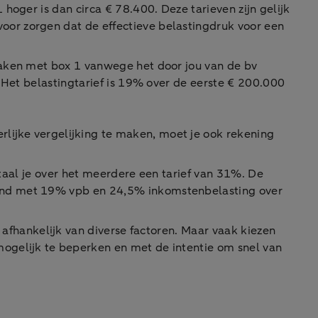
hoger is dan circa € 78.400. Deze tarieven zijn gelijk
or zorgen dat de effectieve belastingdruk voor een
maken met box 1 vanwege het door jou van de bv
 Het belastingtarief is 19% over de eerste € 200.000
lijke vergelijking te maken, moet je ook rekening
etaal je over het meerdere een tarief van 31%. De
dend met 19% vpb en 24,5% inkomstenbelasting over
s afhankelijk van diverse factoren. Maar vaak kiezen
mogelijk te beperken en met de intentie om snel van