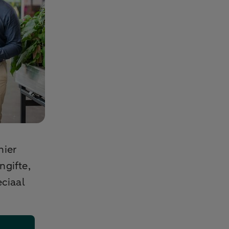
hier
ngifte,
eciaal