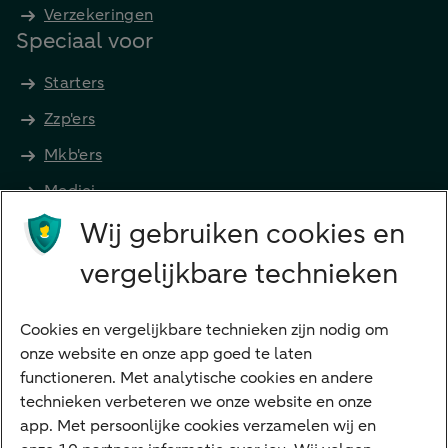
Verzekeringen
Speciaal voor
Starters
Zzp'ers
Mkb'ers
Medici
Wij gebruiken cookies en
Advocaten en notarissen
Grootzakelijk
vergelijkbare technieken
Vrouwelijke ondernemers
Diensten
Cookies en vergelijkbare technieken zijn nodig om
onze website en onze app goed te laten
VraagHugo
functioneren. Met analytische cookies en andere
technieken verbeteren we onze website en onze
Corporate Finance
app. Met persoonlijke cookies verzamelen wij en
Tikkie zakelijk