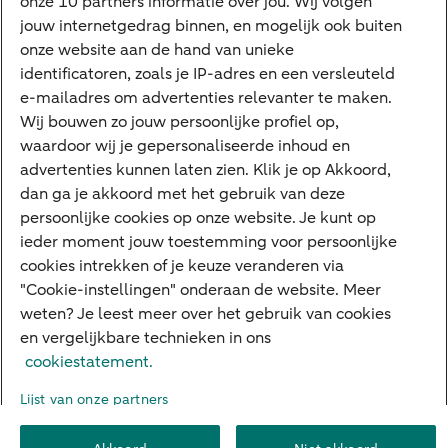
onze 10 partners informatie over jou. Wij volgen
jouw internetgedrag binnen, en mogelijk ook buiten
Cyber Veilig & Zeker
onze website aan de hand van unieke
Private Banking
identificatoren, zoals je IP-adres en een versleuteld
Interessant
e-mailadres om advertenties relevanter te maken.
Wij bouwen zo jouw persoonlijke profiel op,
Sectoren & trends
waardoor wij je gepersonaliseerde inhoud en
Ondernemersverhalen
advertenties kunnen laten zien. Klik je op Akkoord,
dan ga je akkoord met het gebruik van deze
Valutacentrum
persoonlijke cookies op onze website. Je kunt op
Alles over PSD2
ieder moment jouw toestemming voor persoonlijke
cookies intrekken of je keuze veranderen via
Business Community
"Cookie-instellingen" onderaan de website. Meer
weten? Je leest meer over het gebruik van cookies
en vergelijkbare technieken in ons
Over ABN AMRO
Klacht indienen
Werken bij ABN AMRO
cookiestatement.
Toegankelijkheid
Omgangsregels
Duurzaamheid
Veiligheid
Lijst van onze partners
Privacy
Disclaimer
Cookie-instellingen