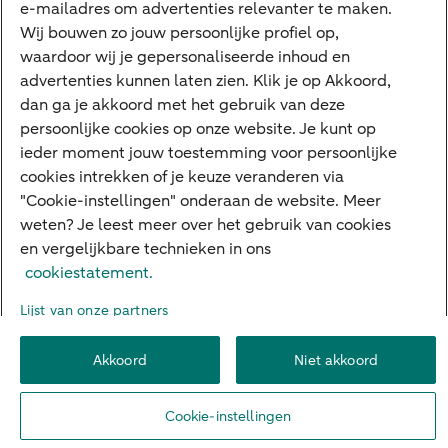
e-mailadres om advertenties relevanter te maken.
Wij bouwen zo jouw persoonlijke profiel op,
Sectoren & trends
waardoor wij je gepersonaliseerde inhoud en
Ondernemersverhalen
advertenties kunnen laten zien. Klik je op Akkoord,
dan ga je akkoord met het gebruik van deze
Valutacentrum
persoonlijke cookies op onze website. Je kunt op
Alles over PSD2
ieder moment jouw toestemming voor persoonlijke
cookies intrekken of je keuze veranderen via
Business Community
"Cookie-instellingen" onderaan de website. Meer
weten? Je leest meer over het gebruik van cookies
en vergelijkbare technieken in ons
Over ABN AMRO
Klacht indienen
Werken bij ABN AMRO
cookiestatement.
Toegankelijkheid
Omgangsregels
Duurzaamheid
Veiligheid
Lijst van onze partners
Privacy
Disclaimer
Cookie-instellingen
Akkoord
Niet akkoord
© 2026 ABN AMRO
Cookie-instellingen