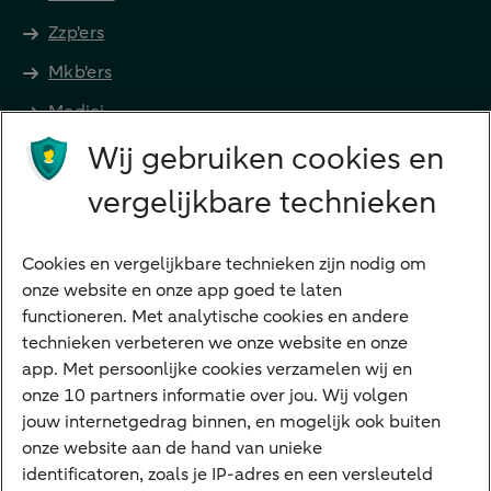
Zzp'ers
Mkb'ers
Medici
Wij gebruiken cookies en
Advocaten en notarissen
Grootzakelijk
vergelijkbare technieken
Vrouwelijke ondernemers
Diensten
Cookies en vergelijkbare technieken zijn nodig om
onze website en onze app goed te laten
VraagHugo
functioneren. Met analytische cookies en andere
technieken verbeteren we onze website en onze
Corporate Finance
app. Met persoonlijke cookies verzamelen wij en
Tikkie zakelijk
onze 10 partners informatie over jou. Wij volgen
jouw internetgedrag binnen, en mogelijk ook buiten
Cyber Veilig & Zeker
onze website aan de hand van unieke
Private Banking
identificatoren, zoals je IP-adres en een versleuteld
Interessant