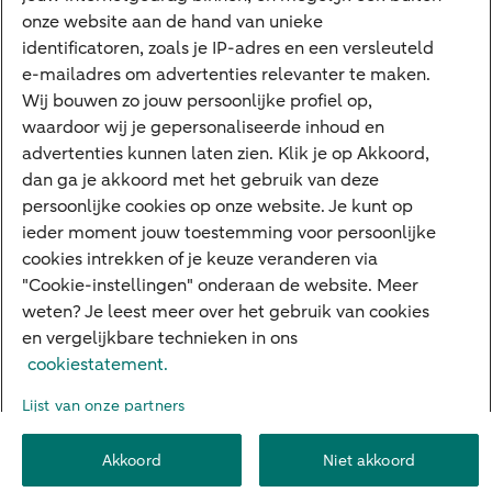
onze website aan de hand van unieke
Private Banking
identificatoren, zoals je IP-adres en een versleuteld
Interessant
e-mailadres om advertenties relevanter te maken.
Wij bouwen zo jouw persoonlijke profiel op,
Sectoren & trends
waardoor wij je gepersonaliseerde inhoud en
Ondernemersverhalen
advertenties kunnen laten zien. Klik je op Akkoord,
dan ga je akkoord met het gebruik van deze
Valutacentrum
persoonlijke cookies op onze website. Je kunt op
Alles over PSD2
ieder moment jouw toestemming voor persoonlijke
cookies intrekken of je keuze veranderen via
Business Community
"Cookie-instellingen" onderaan de website. Meer
weten? Je leest meer over het gebruik van cookies
en vergelijkbare technieken in ons
Over ABN AMRO
Klacht indienen
Werken bij ABN AMRO
cookiestatement.
Toegankelijkheid
Omgangsregels
Duurzaamheid
Veiligheid
Lijst van onze partners
Privacy
Disclaimer
Cookie-instellingen
Akkoord
Niet akkoord