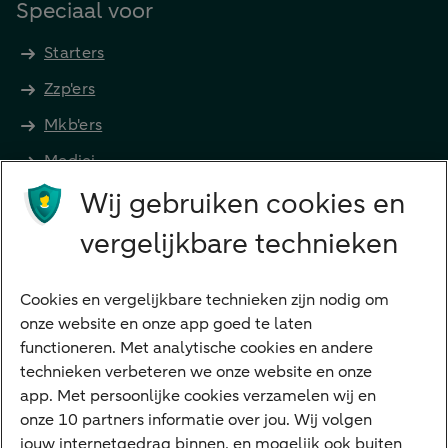
Speciaal voor
Starters
Zzp'ers
Mkb'ers
Medici
Wij gebruiken cookies en
Advocaten en notarissen
Grootzakelijk
vergelijkbare technieken
Vrouwelijke ondernemers
Diensten
Cookies en vergelijkbare technieken zijn nodig om
onze website en onze app goed te laten
VraagHugo
functioneren. Met analytische cookies en andere
technieken verbeteren we onze website en onze
Corporate Finance
app. Met persoonlijke cookies verzamelen wij en
Tikkie zakelijk
onze 10 partners informatie over jou. Wij volgen
jouw internetgedrag binnen, en mogelijk ook buiten
Cyber Veilig & Zeker