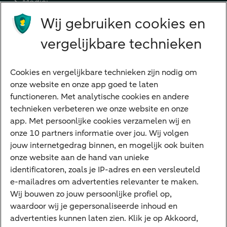
Medici
Wij gebruiken cookies en
Advocaten en notarissen
Grootzakelijk
vergelijkbare technieken
Vrouwelijke ondernemers
Diensten
Cookies en vergelijkbare technieken zijn nodig om
onze website en onze app goed te laten
VraagHugo
functioneren. Met analytische cookies en andere
technieken verbeteren we onze website en onze
Corporate Finance
app. Met persoonlijke cookies verzamelen wij en
Tikkie zakelijk
onze 10 partners informatie over jou. Wij volgen
jouw internetgedrag binnen, en mogelijk ook buiten
Cyber Veilig & Zeker
onze website aan de hand van unieke
Private Banking
identificatoren, zoals je IP-adres en een versleuteld
Interessant
e-mailadres om advertenties relevanter te maken.
Wij bouwen zo jouw persoonlijke profiel op,
Sectoren & trends
waardoor wij je gepersonaliseerde inhoud en
Ondernemersverhalen
advertenties kunnen laten zien. Klik je op Akkoord,