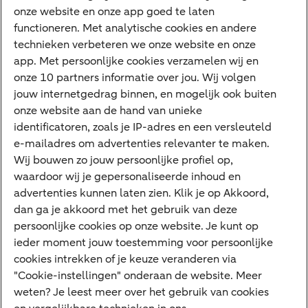
onze website en onze app goed te laten
VraagHugo
functioneren. Met analytische cookies en andere
technieken verbeteren we onze website en onze
Corporate Finance
app. Met persoonlijke cookies verzamelen wij en
Tikkie zakelijk
onze 10 partners informatie over jou. Wij volgen
jouw internetgedrag binnen, en mogelijk ook buiten
Cyber Veilig & Zeker
onze website aan de hand van unieke
Private Banking
identificatoren, zoals je IP-adres en een versleuteld
Interessant
e-mailadres om advertenties relevanter te maken.
Wij bouwen zo jouw persoonlijke profiel op,
Sectoren & trends
waardoor wij je gepersonaliseerde inhoud en
Ondernemersverhalen
advertenties kunnen laten zien. Klik je op Akkoord,
dan ga je akkoord met het gebruik van deze
Valutacentrum
persoonlijke cookies op onze website. Je kunt op
Alles over PSD2
ieder moment jouw toestemming voor persoonlijke
cookies intrekken of je keuze veranderen via
Business Community
"Cookie-instellingen" onderaan de website. Meer
weten? Je leest meer over het gebruik van cookies