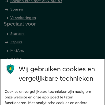
Boekhouden met ABN AMRO
Sparen
Verzekeringen
Speciaal voor
Starters
Zzp'ers
Mkb'ers
Medici
Wij gebruiken cookies en
Advocaten en notarissen
Grootzakelijk
vergelijkbare technieken
Vrouwelijke ondernemers
Diensten
Cookies en vergelijkbare technieken zijn nodig om
onze website en onze app goed te laten
VraagHugo
functioneren. Met analytische cookies en andere