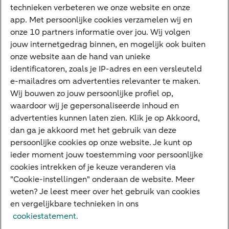
technieken verbeteren we onze website en onze
Corporate Finance
app. Met persoonlijke cookies verzamelen wij en
Tikkie zakelijk
onze 10 partners informatie over jou. Wij volgen
jouw internetgedrag binnen, en mogelijk ook buiten
Cyber Veilig & Zeker
onze website aan de hand van unieke
Private Banking
identificatoren, zoals je IP-adres en een versleuteld
Interessant
e-mailadres om advertenties relevanter te maken.
Wij bouwen zo jouw persoonlijke profiel op,
Sectoren & trends
waardoor wij je gepersonaliseerde inhoud en
Ondernemersverhalen
advertenties kunnen laten zien. Klik je op Akkoord,
dan ga je akkoord met het gebruik van deze
Valutacentrum
persoonlijke cookies op onze website. Je kunt op
Alles over PSD2
ieder moment jouw toestemming voor persoonlijke
cookies intrekken of je keuze veranderen via
Business Community
"Cookie-instellingen" onderaan de website. Meer
weten? Je leest meer over het gebruik van cookies
en vergelijkbare technieken in ons
Over ABN AMRO
Klacht indienen
Werken bij ABN AMRO
cookiestatement.