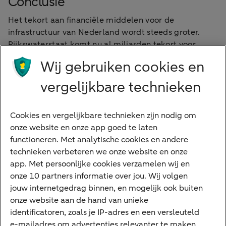
Conclusie
Het tekort aan financiële middelen voor de
infrastructuur van Nederland wordt steeds groter.
Rijkswaterstaat komt nu al miljarden tekort voor
onderhoud en vernieuwing, en heeft de komende
Wij gebruiken cookies en
jaren tientallen miljarden extra nodig. Intussen komen
de inkomsten van de brandstofaccijns al in de
vergelijkbare technieken
komende kabinetsperiode onder druk. Een volgende
coalitie moet ingrijpen om te voorkomen dat de
Cookies en vergelijkbare technieken zijn nodig om
inkomsten dalen terwijl de uitgaven aan infrastructuur
onze website en onze app goed te laten
stijgen.
functioneren. Met analytische cookies en andere
De grote middenpartijen GroenLinks-PvdA, CDA, VVD
technieken verbeteren we onze website en onze
en D66 zijn alle vier voor een hervorming van de
app. Met persoonlijke cookies verzamelen wij en
autobelastingen, bijvoorbeeld door de introductie van
onze 10 partners informatie over jou. Wij volgen
een kilometerheffing of spitsheffing, eventueel op
jouw internetgedrag binnen, en mogelijk ook buiten
specifieke wegen. Voor de privacy van automobilisten
onze website aan de hand van unieke
geniet het jaarlijks afrekenen op basis van het aantal
identificatoren, zoals je IP-adres en een versleuteld
gereden kilometers waarschijnlijk de voorkeur. Maar
e-mailadres om advertenties relevanter te maken.