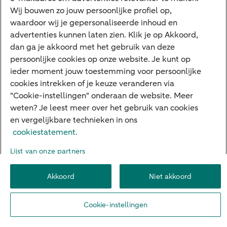
het heffen van tol op specifieke trajecten,
Wij bouwen zo jouw persoonlijke profiel op,
bijvoorbeeld rond de grote steden, is effectiever in het
waardoor wij je gepersonaliseerde inhoud en
bestrijden van files. Eventueel kunnen daarbij
advertenties kunnen laten zien. Klik je op Akkoord,
specifieke tarieven worden gehanteerd, bijvoorbeeld
dan ga je akkoord met het gebruik van deze
tijdens de spits of voor specifieke groepen
persoonlijke cookies op onze website. Je kunt op
weggebruikers.
ieder moment jouw toestemming voor persoonlijke
Een ander voordeel van tol (of sluisgeld voor de
cookies intrekken of je keuze veranderen via
binnenvaart) is dat de overheid eenvoudiger
"Cookie-instellingen" onderaan de website. Meer
institutioneel kapitaal zou kunnen aantrekken voor de
weten? Je leest meer over het gebruik van cookies
financiering van grote infrastructurele projecten,
en vergelijkbare technieken in ons
zonder dat de staatsschuld snel oploopt. Daarvoor is
cookiestatement.
wel van belang dat de overheid aantrekkelijke
Lijst van onze partners
voorwaarden hanteert, zodat institutionele beleggers
en bouwbedrijven bereid zijn deel te nemen.
Akkoord
Niet akkoord
Met dank aan
Bart Banning
,
Leontien de Waal
en
Cookie-instellingen
Bendert Zevenbergen.