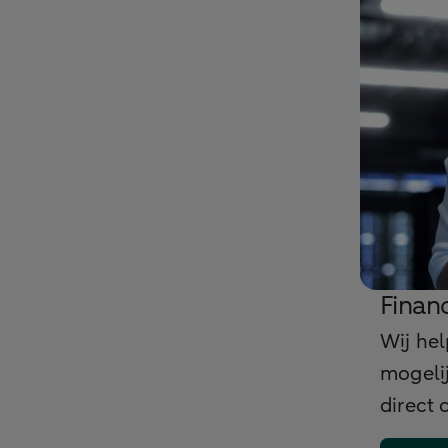
Finan
Wij he
mogelij
direct 