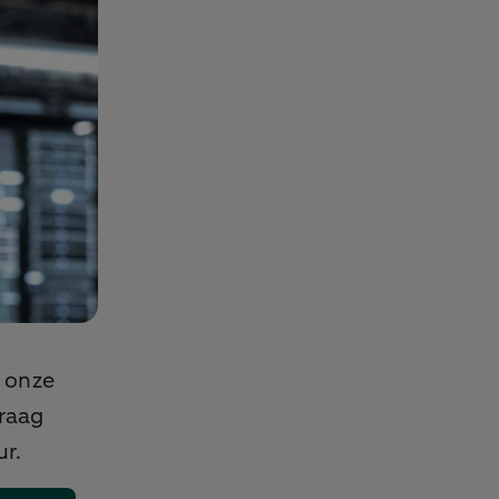
 onze
Vraag
ur.