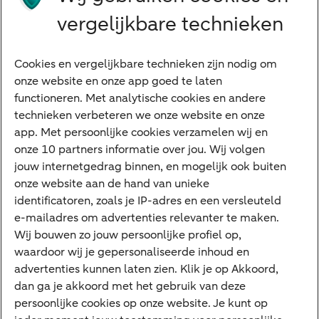
Grootzakelijk
vergelijkbare technieken
Vrouwelijke ondernemers
Diensten
Cookies en vergelijkbare technieken zijn nodig om
onze website en onze app goed te laten
VraagHugo
functioneren. Met analytische cookies en andere
technieken verbeteren we onze website en onze
Corporate Finance
app. Met persoonlijke cookies verzamelen wij en
Tikkie zakelijk
onze 10 partners informatie over jou. Wij volgen
jouw internetgedrag binnen, en mogelijk ook buiten
Cyber Veilig & Zeker
onze website aan de hand van unieke
Private Banking
identificatoren, zoals je IP-adres en een versleuteld
Interessant
e-mailadres om advertenties relevanter te maken.
Wij bouwen zo jouw persoonlijke profiel op,
Sectoren & trends
waardoor wij je gepersonaliseerde inhoud en
Ondernemersverhalen
advertenties kunnen laten zien. Klik je op Akkoord,
dan ga je akkoord met het gebruik van deze
Valutacentrum
persoonlijke cookies op onze website. Je kunt op
Alles over PSD2