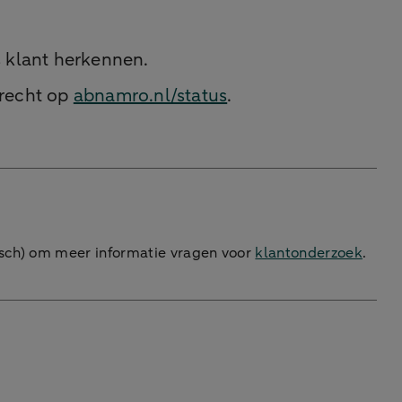
s klant herkennen.
erecht op
abnamro.nl/status
.
isch) om meer informatie vragen voor
klantonderzoek
.