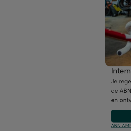
Inter
Je rege
de ABN
en ontv
ABN AM