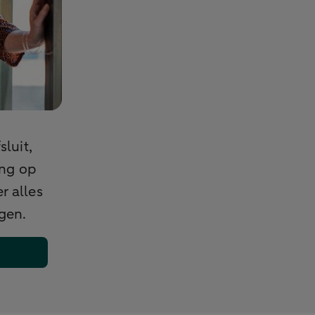
luit,
ing op
r alles
gen.