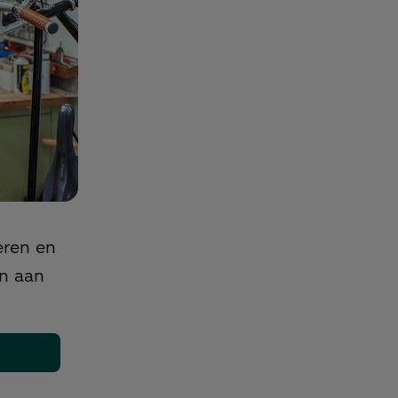
eren en
en aan