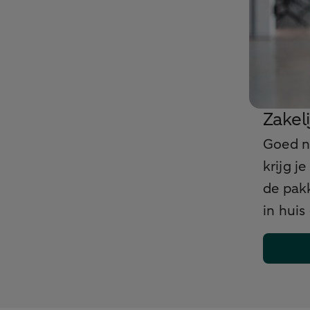
Zakel
Goed ni
krijg j
de pakk
in huis