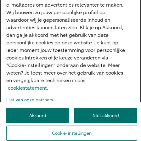
Interessant
e-mailadres om advertenties relevanter te maken.
Wij bouwen zo jouw persoonlijke profiel op,
Sectoren & trends
waardoor wij je gepersonaliseerde inhoud en
Ondernemersverhalen
advertenties kunnen laten zien. Klik je op Akkoord,
dan ga je akkoord met het gebruik van deze
Valutacentrum
persoonlijke cookies op onze website. Je kunt op
Alles over PSD2
ieder moment jouw toestemming voor persoonlijke
cookies intrekken of je keuze veranderen via
Business Community
"Cookie-instellingen" onderaan de website. Meer
weten? Je leest meer over het gebruik van cookies
en vergelijkbare technieken in ons
Over ABN AMRO
Klacht indienen
Werken bij ABN AMRO
cookiestatement.
Toegankelijkheid
Omgangsregels
Duurzaamheid
Veiligheid
Lijst van onze partners
Privacy
Disclaimer
Cookie-instellingen
Akkoord
Niet akkoord
© 2026 ABN AMRO
Cookie-instellingen