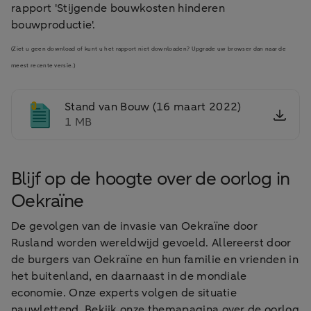
rapport 'Stijgende bouwkosten hinderen
bouwproductie'.
(Ziet u geen download of kunt u het rapport niet downloaden? Upgrade uw browser dan naar de
meest recente versie.)
Stand van Bouw (16 maart 2022)
1 MB
Blijf op de hoogte over de oorlog in
Oekraïne
De gevolgen van de invasie van Oekraïne door
Rusland worden wereldwijd gevoeld. Allereerst door
de burgers van Oekraïne en hun familie en vrienden in
het buitenland, en daarnaast in de mondiale
economie. Onze experts volgen de situatie
nauwlettend. Bekijk onze themapagina over de oorlog