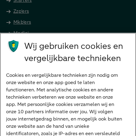
Starters
Zzp'ers
Mkb'ers
Medici
Wij gebruiken cookies en
Advocaten en notarissen
Grootzakelijk
vergelijkbare technieken
Vrouwelijke ondernemers
Diensten
Cookies en vergelijkbare technieken zijn nodig om
onze website en onze app goed te laten
VraagHugo
functioneren. Met analytische cookies en andere
technieken verbeteren we onze website en onze
Corporate Finance
app. Met persoonlijke cookies verzamelen wij en
Tikkie zakelijk
onze 10 partners informatie over jou. Wij volgen
jouw internetgedrag binnen, en mogelijk ook buiten
Cyber Veilig & Zeker
onze website aan de hand van unieke
Private Banking
identificatoren, zoals je IP-adres en een versleuteld