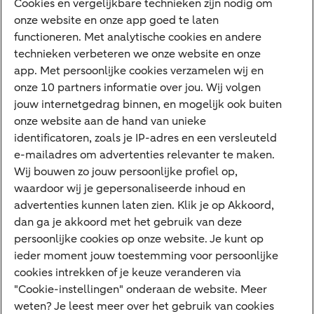
Diensten
Cookies en vergelijkbare technieken zijn nodig om
onze website en onze app goed te laten
VraagHugo
functioneren. Met analytische cookies en andere
technieken verbeteren we onze website en onze
Corporate Finance
app. Met persoonlijke cookies verzamelen wij en
Tikkie zakelijk
onze 10 partners informatie over jou. Wij volgen
jouw internetgedrag binnen, en mogelijk ook buiten
Cyber Veilig & Zeker
onze website aan de hand van unieke
Private Banking
identificatoren, zoals je IP-adres en een versleuteld
Interessant
e-mailadres om advertenties relevanter te maken.
Wij bouwen zo jouw persoonlijke profiel op,
Sectoren & trends
waardoor wij je gepersonaliseerde inhoud en
Ondernemersverhalen
advertenties kunnen laten zien. Klik je op Akkoord,
dan ga je akkoord met het gebruik van deze
Valutacentrum
persoonlijke cookies op onze website. Je kunt op
Alles over PSD2
ieder moment jouw toestemming voor persoonlijke
cookies intrekken of je keuze veranderen via
Business Community
"Cookie-instellingen" onderaan de website. Meer
weten? Je leest meer over het gebruik van cookies