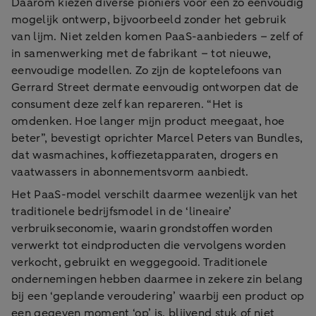
Daarom kiezen diverse pioniers voor een zo eenvoudig
mogelijk ontwerp, bijvoorbeeld zonder het gebruik
van lijm. Niet zelden komen PaaS-aanbieders – zelf of
in samenwerking met de fabrikant – tot nieuwe,
eenvoudige modellen. Zo zijn de koptelefoons van
Gerrard Street dermate eenvoudig ontworpen dat de
consument deze zelf kan repareren. “Het is
omdenken. Hoe langer mijn product meegaat, hoe
beter”, bevestigt oprichter Marcel Peters van Bundles,
dat wasmachines, koffiezetapparaten, drogers en
vaatwassers in abonnementsvorm aanbiedt.
Het PaaS-model verschilt daarmee wezenlijk van het
traditionele bedrijfsmodel in de ‘lineaire’
verbruikseconomie, waarin grondstoffen worden
verwerkt tot eindproducten die vervolgens worden
verkocht, gebruikt en weggegooid. Traditionele
ondernemingen hebben daarmee in zekere zin belang
bij een ‘geplande veroudering’ waarbij een product op
een gegeven moment ‘op’ is, blijvend stuk of niet