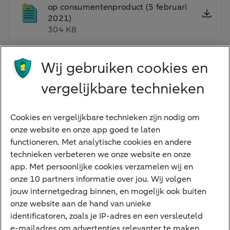
op consumentenproduct (5 februari
2021)
304 KB
Wij gebruiken cookies en
1
Abonnementen blinde vlek voor huishoudens, Nibud.
2
vergelijkbare technieken
Smart Card Monitor, Multiscope.
3
Hierna genoemde cijfers over bestedingen zijn dan ook gecorrigeerd
voor geschatte uitgaven aan auto’s en dergelijke. De optelsom van de
Cookies en vergelijkbare technieken zijn nodig om
categorieën van Figuur 1 valt vanwege de afrondingen lager uit dan het
onze website en onze app goed te laten
in de volgende alinea genoemde totaal.
functioneren. Met analytische cookies en andere
4
technieken verbeteren we onze website en onze
Schatting ABN AMRO op basis van gegevens van het Centraal Bureau
app. Met persoonlijke cookies verzamelen wij en
voor de Statistiek. Bestedingen zijn uitgedrukt tegen prijzen van het jaar
onze 10 partners informatie over jou. Wij volgen
2015.
jouw internetgedrag binnen, en mogelijk ook buiten
5
PaaS-bedrijven en ondersteunde bedrijven, de mediaan van
onze website aan de hand van unieke
verwachtingen van dertien bedrijven.
identificatoren, zoals je IP-adres en een versleuteld
6
e-mailadres om advertenties relevanter te maken.
Verkoop, gebruik en afgedankte elektronische en elektrische