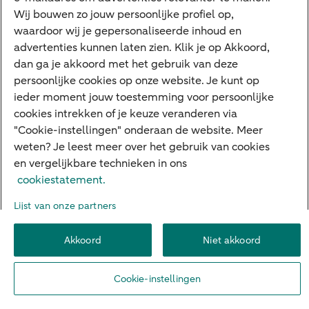
apparatuur, 1995-2018, CLO.
Wij bouwen zo jouw persoonlijke profiel op,
7
waardoor wij je gepersonaliseerde inhoud en
Parlement wil Europese consument ‘recht op reparatie geven,
advertenties kunnen laten zien. Klik je op Akkoord,
Europees Parlement.
dan ga je akkoord met het gebruik van deze
8
Besluit regeling voor uitgebreide producentenverantwoordelijkheid,
persoonlijke cookies op onze website. Je kunt op
Rijksoverheid.
ieder moment jouw toestemming voor persoonlijke
9
cookies intrekken of je keuze veranderen via
Eerste ‘true price’-roos te koop, Hivos.
"Cookie-instellingen" onderaan de website. Meer
weten? Je leest meer over het gebruik van cookies
Tags
en vergelijkbare technieken in ons
cookiestatement.
Rapport
Sectoroverstijgend
Retail
Lijst van onze partners
Duurzaamheid
Akkoord
Niet akkoord
Cookie-instellingen