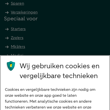
Sparen
Verzekeringen
Speciaal voor
Starters
Zzp'ers
Mkb'ers
Medici
Wij gebruiken cookies en
Advocaten en notarissen
Grootzakelijk
vergelijkbare technieken
Vrouwelijke ondernemers
Diensten
Cookies en vergelijkbare technieken zijn nodig om
onze website en onze app goed te laten
VraagHugo
functioneren. Met analytische cookies en andere
technieken verbeteren we onze website en onze
Corporate Finance