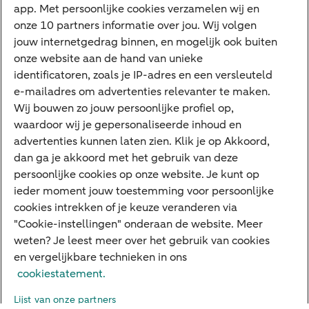
app. Met persoonlijke cookies verzamelen wij en
Tikkie zakelijk
onze 10 partners informatie over jou. Wij volgen
jouw internetgedrag binnen, en mogelijk ook buiten
Cyber Veilig & Zeker
onze website aan de hand van unieke
Private Banking
identificatoren, zoals je IP-adres en een versleuteld
Interessant
e-mailadres om advertenties relevanter te maken.
Wij bouwen zo jouw persoonlijke profiel op,
Sectoren & trends
waardoor wij je gepersonaliseerde inhoud en
Ondernemersverhalen
advertenties kunnen laten zien. Klik je op Akkoord,
dan ga je akkoord met het gebruik van deze
Valutacentrum
persoonlijke cookies op onze website. Je kunt op
Alles over PSD2
ieder moment jouw toestemming voor persoonlijke
cookies intrekken of je keuze veranderen via
Business Community
"Cookie-instellingen" onderaan de website. Meer
weten? Je leest meer over het gebruik van cookies
en vergelijkbare technieken in ons
Over ABN AMRO
Klacht indienen
Werken bij ABN AMRO
cookiestatement.
Toegankelijkheid
Omgangsregels
Duurzaamheid
Veiligheid
Lijst van onze partners