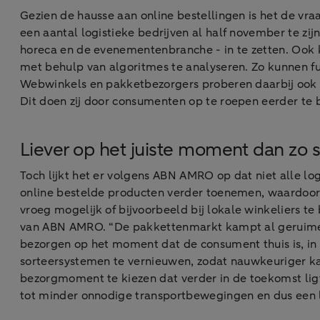
Gezien de hausse aan online bestellingen is het de vra
een aantal logistieke bedrijven al half november te zi
horeca en de evenementenbranche - in te zetten. Ook 
met behulp van algoritmes te analyseren. Zo kunnen f
Webwinkels en pakketbezorgers proberen daarbij ook 
Dit doen zij door consumenten op te roepen eerder te
Liever op het juiste moment dan zo 
Toch lijkt het er volgens ABN AMRO op dat niet alle l
online bestelde producten verder toenemen, waardoor 
vroeg mogelijk of bijvoorbeeld bij lokale winkeliers t
van ABN AMRO. “De pakkettenmarkt kampt al geruime 
bezorgen op het moment dat de consument thuis is, in 
sorteersystemen te vernieuwen, zodat nauwkeuriger k
bezorgmoment te kiezen dat verder in de toekomst ligt
tot minder onnodige transportbewegingen en dus een 