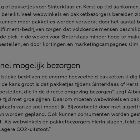
ag of pakketjes voor Sinterklaas en Kerst op tijd aankomen
jn bereikt. Veel webwinkels en pakketbezorgers bereiden zi
kunnen meer pakketjes worden verwerkt door het aantal be
ulfilment-bedrijven zorgen dat voldoende mensen beschikb
de piek in de weken voor Sinterklaas minder hoog te mak
 bestellen, en door kortingen en marketingcampagnes slim 
snel mogelijk bezorgen
ogistieke bedrijven de enorme hoeveelheid pakketten tijdi
de kans groot is dat pakketjes tijdens Sinterklaas of Ker
e bestellen, die in de directe omgeving bezorgen”, zegt Alb
tijd met groeipijnen. Daarom moeten webwinkels en pakk
plaats van zo snel mogelijk. Bijvoorbeeld door met algori
an worden gepland. Ook kunnen consumenten worden gestim
. Als webwinkels en pakketbezorgers hierin slagen, leidt d
lagere CO2-uitstoot.”