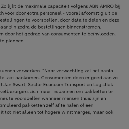
. Zo lijkt de maximale capaciteit volgens ABN AMRO bij
ch voor door extra personeel - vooral afkomstig uit de
stellingen te voorspellen, door data te delen en deze
aar zijn zodra de bestellingen binnenstromen.
en door het gedrag van consumenten te beïnvloeden.
te plannen.
g kunnen verwerken. “Naar verwachting zal het aantal
st te laat aankomen. Consumenten doen er goed aan zo
ert Jan Swart, Sector Econoom Transport en Logistiek
etbezorgers zich meer inspannen om pakketten te
tmes te voorspellen wanneer mensen thuis zijn en
uleerd pakketten zelf af te halen of een
it tot niet alleen tot hogere winstmarges, maar ook