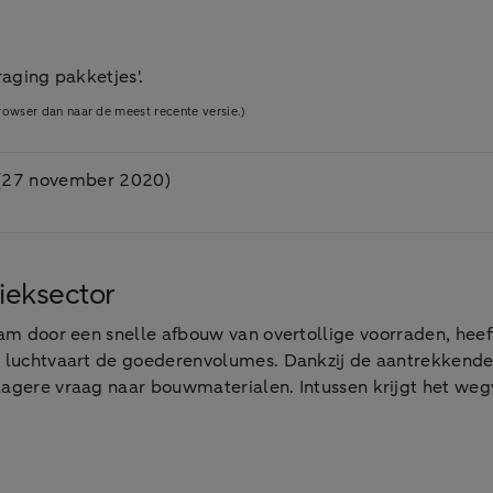
raging pakketjes'.
owser dan naar de meest recente versie.)
s (27 november 2020)
tieksector
nam door een snelle afbouw van overtollige voorraden, heeft
de luchtvaart de goederenvolumes. Dankzij de aantrekkende
 lagere vraag naar bouwmaterialen. Intussen krijgt het w