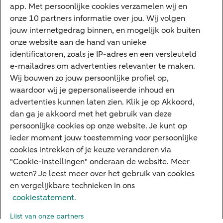
app. Met persoonlijke cookies verzamelen wij en
Jaaroverzicht
onze 10 partners informatie over jou. Wij volgen
jouw internetgedrag binnen, en mogelijk ook buiten
Machtiging
onze website aan de hand van unieke
E.dentifier
identificatoren, zoals je IP-adres en een versleuteld
e-mailadres om advertenties relevanter te maken.
Deposito
Uw situatie
Wij bouwen zo jouw persoonlijke profiel op,
waardoor wij je gepersonaliseerde inhoud en
Maatwerk in beleggen
advertenties kunnen laten zien. Klik je op Akkoord,
dan ga je akkoord met het gebruik van deze
Vermogensoverdracht
persoonlijke cookies op onze website. Je kunt op
Ondernemen en overdracht
ieder moment jouw toestemming voor persoonlijke
cookies intrekken of je keuze veranderen via
Bijdragen betere wereld
"Cookie-instellingen" onderaan de website. Meer
weten? Je leest meer over het gebruik van cookies
en vergelijkbare technieken in ons
Over ABN AMRO
Klachtenregeling
Werken bij ABN AMRO
cookiestatement.
Toegankelijkheid
Omgangsregels
Duurzaamheid
Veiligheid
Lijst van onze partners