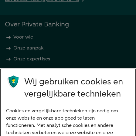
Over Private Banking
Voor wie
Onze aanpak
Onze expertises
Klant worden
Producten
Wij gebruiken cookies en
Beleggen
vergelijkbare technieken
Financieren
Cookies en vergelijkbare technieken zijn nodig om
Betalen
onze website en onze app goed te laten
Sparen
functioneren. Met analytische cookies en andere
Meest gezocht
technieken verbeteren we onze website en onze