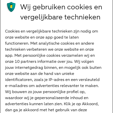
Producten
Wij gebruiken cookies en
Beleggen
vergelijkbare technieken
Financieren
Cookies en vergelijkbare technieken zijn nodig om
Betalen
onze website en onze app goed te laten
Sparen
functioneren. Met analytische cookies en andere
Meest gezocht
technieken verbeteren we onze website en onze
app. Met persoonlijke cookies verzamelen wij en
Jaaroverzicht
onze 10 partners informatie over jou. Wij volgen
jouw internetgedrag binnen, en mogelijk ook buiten
Machtiging
onze website aan de hand van unieke
E.dentifier
identificatoren, zoals je IP-adres en een versleuteld
e-mailadres om advertenties relevanter te maken.
Deposito
Uw situatie
Wij bouwen zo jouw persoonlijke profiel op,
waardoor wij je gepersonaliseerde inhoud en
Maatwerk in beleggen
advertenties kunnen laten zien. Klik je op Akkoord,
dan ga je akkoord met het gebruik van deze
Vermogensoverdracht