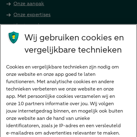
Onze aanpak
Onze expertises
Klant worden
Producten
Wij gebruiken cookies en
Beleggen
vergelijkbare technieken
Financieren
Cookies en vergelijkbare technieken zijn nodig om
Betalen
onze website en onze app goed te laten
Sparen
functioneren. Met analytische cookies en andere
Meest gezocht
technieken verbeteren we onze website en onze
app. Met persoonlijke cookies verzamelen wij en
Jaaroverzicht
onze 10 partners informatie over jou. Wij volgen
jouw internetgedrag binnen, en mogelijk ook buiten
Machtiging
onze website aan de hand van unieke
E.dentifier
identificatoren, zoals je IP-adres en een versleuteld
e-mailadres om advertenties relevanter te maken.
Deposito