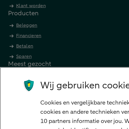
Klant worden
Producten
Beleggen
Financieren
Betalen
Sparen
Meest gezocht
Jaaroverzicht
Wij gebruiken cookie
Machtiging
E.dentifier
Cookies en vergelijkbare technie
Deposito
cookies en andere technieken ver
Uw situatie
10 partners informatie over jou.
Maatwerk in beleggen