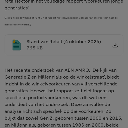
retailsector in het volledige rapport 'Voorkeuren jonge
generaties'.
(Ziet u geen download of kunt u het rapport niet downloaden? Upgrade uw browser dan naar de
meest recente versie.)
Stand van Retail (4 oktober 2024)
765 KB
Het recente onderzoek van ABN AMRO, ‘De kijk van
Generatie Z en Millennials op de winkelstraat’, biedt
inzicht in de winkelvoorkeuren van vijf verschillende
generaties. Hoewel het rapport zelf niet ingaat op
specifieke productvoorkeuren, was dit wel een
onderdeel van het onderzoek. Deze aanvullende
analyse richt zich specifiek op die voorkeuren. Zo
blijkt dat zowel Gen Z, geboren tussen 2000 en 2015,
en Millennials, geboren tussen 1985 en 2000, beide