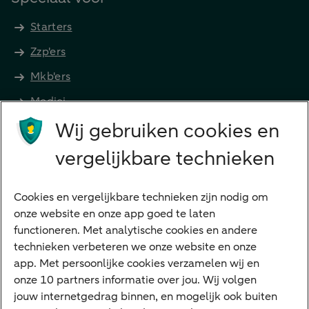
Starters
Zzp'ers
Mkb'ers
Medici
Wij gebruiken cookies en
Advocaten en notarissen
Grootzakelijk
vergelijkbare technieken
Vrouwelijke ondernemers
Diensten
Cookies en vergelijkbare technieken zijn nodig om
onze website en onze app goed te laten
VraagHugo
functioneren. Met analytische cookies en andere
technieken verbeteren we onze website en onze
Corporate Finance
app. Met persoonlijke cookies verzamelen wij en
Tikkie zakelijk
onze 10 partners informatie over jou. Wij volgen
jouw internetgedrag binnen, en mogelijk ook buiten
Cyber Veilig & Zeker