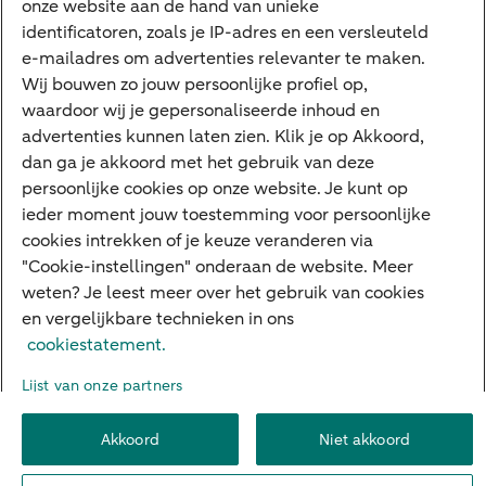
onze website aan de hand van unieke
Private Banking
identificatoren, zoals je IP-adres en een versleuteld
Interessant
e-mailadres om advertenties relevanter te maken.
Wij bouwen zo jouw persoonlijke profiel op,
Sectoren & trends
waardoor wij je gepersonaliseerde inhoud en
Ondernemersverhalen
advertenties kunnen laten zien. Klik je op Akkoord,
dan ga je akkoord met het gebruik van deze
Valutacentrum
persoonlijke cookies op onze website. Je kunt op
Alles over PSD2
ieder moment jouw toestemming voor persoonlijke
cookies intrekken of je keuze veranderen via
Business Community
"Cookie-instellingen" onderaan de website. Meer
weten? Je leest meer over het gebruik van cookies
en vergelijkbare technieken in ons
Over ABN AMRO
Klacht indienen
Werken bij ABN AMRO
cookiestatement.
Toegankelijkheid
Omgangsregels
Duurzaamheid
Veiligheid
Lijst van onze partners
Privacy
Disclaimer
Cookie-instellingen
Akkoord
Niet akkoord