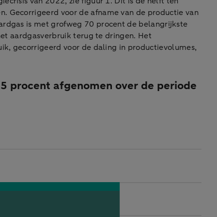
isis van 2022, zie figuur 1. Dit is de helft ten
en. Gecorrigeerd voor de afname van de productie van
ardgas is met grofweg 70 procent de belangrijkste
het aardgasverbruik terug te dringen. Het
uik, gecorrigeerd voor de daling in productievolumes,