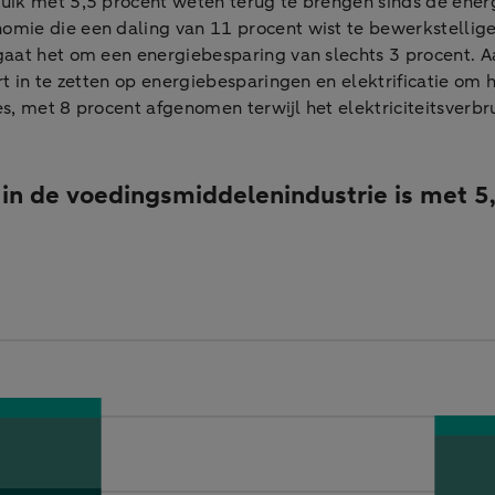
k met 5,5 procent weten terug te brengen sinds de energiecr
mie die een daling van 11 procent wist te bewerkstellig
gaat het om een energiebesparing van slechts 3 procent. A
t in te zetten op energiebesparingen en elektrificatie om 
, met 8 procent afgenomen terwijl het elektriciteitsverbr