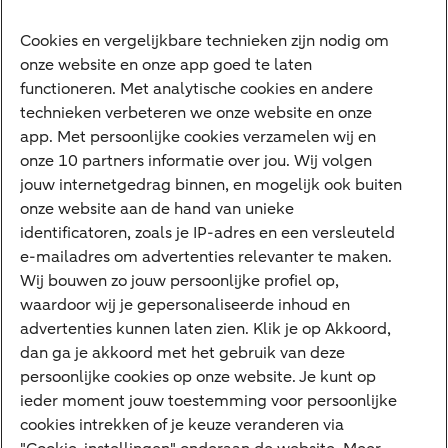
Vrouwelijke ondernemers
Diensten
Cookies en vergelijkbare technieken zijn nodig om
onze website en onze app goed te laten
VraagHugo
functioneren. Met analytische cookies en andere
technieken verbeteren we onze website en onze
Corporate Finance
app. Met persoonlijke cookies verzamelen wij en
Tikkie zakelijk
onze 10 partners informatie over jou. Wij volgen
jouw internetgedrag binnen, en mogelijk ook buiten
Cyber Veilig & Zeker
onze website aan de hand van unieke
Private Banking
identificatoren, zoals je IP-adres en een versleuteld
Interessant
e-mailadres om advertenties relevanter te maken.
Wij bouwen zo jouw persoonlijke profiel op,
Sectoren & trends
waardoor wij je gepersonaliseerde inhoud en
Ondernemersverhalen
advertenties kunnen laten zien. Klik je op Akkoord,
dan ga je akkoord met het gebruik van deze
Valutacentrum
persoonlijke cookies op onze website. Je kunt op
Alles over PSD2
ieder moment jouw toestemming voor persoonlijke
cookies intrekken of je keuze veranderen via
Business Community