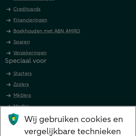
Creditcards
Financieringen
Boekhouden met ABN AMRO
Sparen
Verzekeringen
Speciaal voor
Starters
Zzp'ers
Mkb'ers
Medici
Wij gebruiken cookies en
Advocaten en notarissen
Grootzakelijk
vergelijkbare technieken