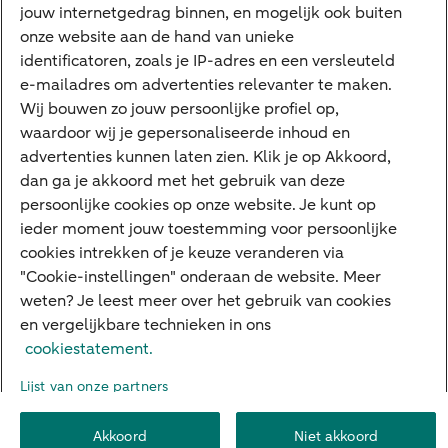
jouw internetgedrag binnen, en mogelijk ook buiten
Cyber Veilig & Zeker
onze website aan de hand van unieke
Private Banking
identificatoren, zoals je IP-adres en een versleuteld
Interessant
e-mailadres om advertenties relevanter te maken.
Wij bouwen zo jouw persoonlijke profiel op,
Sectoren & trends
waardoor wij je gepersonaliseerde inhoud en
Ondernemersverhalen
advertenties kunnen laten zien. Klik je op Akkoord,
dan ga je akkoord met het gebruik van deze
Valutacentrum
persoonlijke cookies op onze website. Je kunt op
Alles over PSD2
ieder moment jouw toestemming voor persoonlijke
cookies intrekken of je keuze veranderen via
Business Community
"Cookie-instellingen" onderaan de website. Meer
weten? Je leest meer over het gebruik van cookies
en vergelijkbare technieken in ons
Over ABN AMRO
Klacht indienen
Werken bij ABN AMRO
cookiestatement.
Toegankelijkheid
Omgangsregels
Duurzaamheid
Veiligheid
Lijst van onze partners
Privacy
Disclaimer
Cookie-instellingen
Akkoord
Niet akkoord