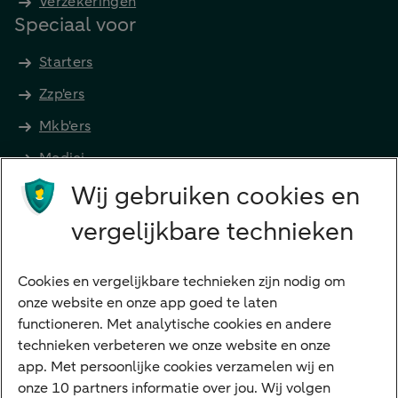
Verzekeringen
Speciaal voor
Starters
Zzp'ers
Mkb'ers
Medici
Wij gebruiken cookies en
Advocaten en notarissen
Grootzakelijk
vergelijkbare technieken
Vrouwelijke ondernemers
Diensten
Cookies en vergelijkbare technieken zijn nodig om
onze website en onze app goed te laten
VraagHugo
functioneren. Met analytische cookies en andere
technieken verbeteren we onze website en onze
Corporate Finance
app. Met persoonlijke cookies verzamelen wij en
Tikkie zakelijk
onze 10 partners informatie over jou. Wij volgen