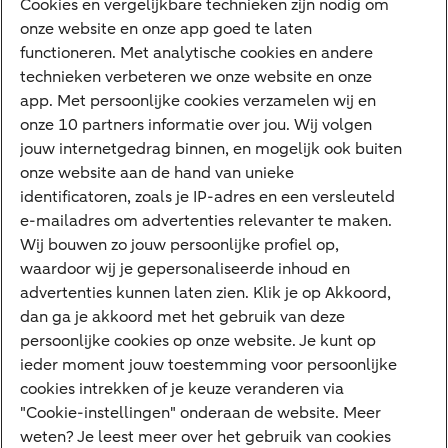
Cookies en vergelijkbare technieken zijn nodig om
onze website en onze app goed te laten
VraagHugo
functioneren. Met analytische cookies en andere
technieken verbeteren we onze website en onze
Corporate Finance
app. Met persoonlijke cookies verzamelen wij en
Tikkie zakelijk
onze 10 partners informatie over jou. Wij volgen
jouw internetgedrag binnen, en mogelijk ook buiten
Cyber Veilig & Zeker
onze website aan de hand van unieke
Private Banking
identificatoren, zoals je IP-adres en een versleuteld
Interessant
e-mailadres om advertenties relevanter te maken.
Wij bouwen zo jouw persoonlijke profiel op,
Sectoren & trends
waardoor wij je gepersonaliseerde inhoud en
Ondernemersverhalen
advertenties kunnen laten zien. Klik je op Akkoord,
dan ga je akkoord met het gebruik van deze
Valutacentrum
persoonlijke cookies op onze website. Je kunt op
Alles over PSD2
ieder moment jouw toestemming voor persoonlijke
cookies intrekken of je keuze veranderen via
Business Community
"Cookie-instellingen" onderaan de website. Meer
weten? Je leest meer over het gebruik van cookies