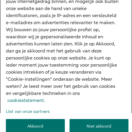
jouw internetgedrag binnen, en mogelijk ook buiten
Cyber Veilig & Zeker
onze website aan de hand van unieke
Private Banking
identificatoren, zoals je IP-adres en een versleuteld
Interessant
e-mailadres om advertenties relevanter te maken.
Wij bouwen zo jouw persoonlijke profiel op,
Sectoren & trends
waardoor wij je gepersonaliseerde inhoud en
Ondernemersverhalen
advertenties kunnen laten zien. Klik je op Akkoord,
dan ga je akkoord met het gebruik van deze
Valutacentrum
persoonlijke cookies op onze website. Je kunt op
Alles over PSD2
ieder moment jouw toestemming voor persoonlijke
cookies intrekken of je keuze veranderen via
Business Community
"Cookie-instellingen" onderaan de website. Meer
weten? Je leest meer over het gebruik van cookies
en vergelijkbare technieken in ons
Over ABN AMRO
Klacht indienen
Werken bij ABN AMRO
cookiestatement.
Toegankelijkheid
Omgangsregels
Duurzaamheid
Veiligheid
Lijst van onze partners
Privacy
Disclaimer
Cookie-instellingen
Akkoord
Niet akkoord