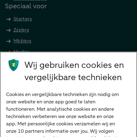
Speciaal voor
Starters
Zzp'ers
Mkb'ers
Medici
Wij gebruiken cookies en
Advocaten en notarissen
Grootzakelijk
vergelijkbare technieken
Vrouwelijke ondernemers
Diensten
Cookies en vergelijkbare technieken zijn nodig om
onze website en onze app goed te laten
VraagHugo
functioneren. Met analytische cookies en andere
technieken verbeteren we onze website en onze
Corporate Finance
app. Met persoonlijke cookies verzamelen wij en
Tikkie zakelijk
onze 10 partners informatie over jou. Wij volgen