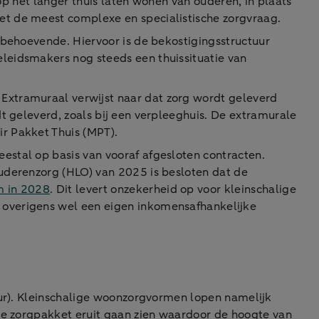
op het langer thuis laten wonen van ouderen, in plaats
et de meest complexe en specialistische zorgvraag.
gbehoevende. Hiervoor is de bekostigingsstructuur
leidsmakers nog steeds een thuissituatie van
Extramuraal verwijst naar dat zorg wordt geleverd
t geleverd, zoals bij een verpleeghuis. De extramurale
r Pakket Thuis (MPT).
stal op basis van vooraf afgesloten contracten.
Ouderenzorg (HLO) van 2025 is besloten dat de
m in 2028
. Dit levert onzekerheid op voor kleinschalige
 overigens wel een eigen inkomensafhankelijke
uur). Kleinschalige woonzorgvormen lopen namelijk
ale zorgpakket eruit gaan zien waardoor de hoogte van