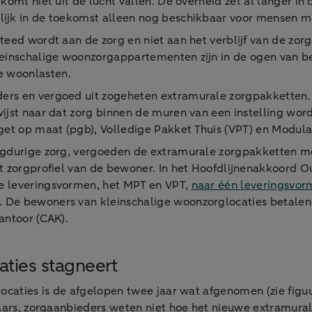
omt niet uit de lucht vallen. De overheid zet al langer in 
lijk in de toekomst alleen nog beschikbaar voor mensen m
teed wordt aan de zorg en niet aan het verblijf van de zor
leinschalige woonzorgappartementen zijn in de ogen van be
e woonlasten.
rs en vergoed uit zogeheten extramurale zorgpakketten. 
ijst naar dat zorg binnen de muren van een instelling word
t op maat (pgb), Volledige Pakket Thuis (VPT) en Modulai
ngdurige zorg, vergoeden de extramurale zorgpakketten mee
et zorgprofiel van de bewoner. In het Hoofdlijnenakkoord 
e leveringsvormen, het MPT en VPT,
naar één leveringsvor
.
De bewoners van kleinschalige woonzorglocaties betalen
antoor (CAK).
aties stagneert
locaties is de afgelopen twee jaar wat afgenomen (zie fig
chaars, zorgaanbieders weten niet hoe het nieuwe extramur