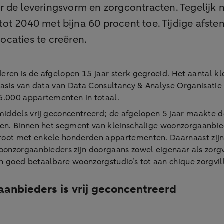
 de leveringsvorm en zorgcontracten. Tegelijk 
tot 2040 met bijna 60 procent toe. Tijdige afs
caties te creëren.
en is de afgelopen 15 jaar sterk gegroeid. Het aantal kl
basis van data van Data Consultancy & Analyse Organisatie
6.000 appartementen in totaal.
iddels vrij geconcentreerd; de afgelopen 5 jaar maakte d
en. Binnen het segment van kleinschalige woonzorgaanbied
root met enkele honderden appartementen. Daarnaast zijn
oonzorgaanbieders zijn doorgaans zowel eigenaar als zorgv
goed betaalbare woonzorgstudio’s tot aan chique zorgvill