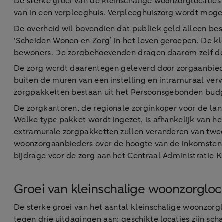
De sterke groei van de kleinschalige woonzorglocaties k
van in een verpleeghuis. Verpleeghuiszorg wordt moge
De overheid wil bovendien dat publiek geld alleen bes
‘Scheiden Wonen en Zorg’ in het leven geroepen. De k
bewoners. De zorgbehoevenden dragen daarom zelf d
De zorg wordt daarentegen geleverd door zorgaanbiede
buiten de muren van een instelling en intramuraal verw
zorgpakketten bestaan uit het Persoonsgebonden budge
De zorgkantoren, de regionale zorginkoper voor de la
Welke type pakket wordt ingezet, is afhankelijk van h
extramurale zorgpakketten zullen veranderen van twe
woonzorgaanbieders over de hoogte van de inkomsten
bijdrage voor de zorg aan het Centraal Administratie K
Groei van kleinschalige woonzorgloc
De sterke groei van het aantal kleinschalige woonzorg
tegen drie uitdagingen aan: geschikte locaties zijn s