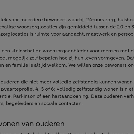
ek voor meerdere bewoners waarbij 24-uurs zorg, huishoude
schalige woonzorglocaties zijn gemiddeld tussen de 20 e
zorglocaties is ruimte voor aandacht, maatwerk en persoonl
 een kleinschalige woonzorgaanbieder voor mensen met dem
eel mogelijk zelf bepalen hoe zij hun leven vormgeven. Dat 
len en familie is altijd welkom. We willen onze bewoners 
 ouderen die niet meer volledig zelfstandig kunnen wonen
zwaarteprofiel 4, 5 of 6; volledig zelfstandig wonen is n
entie, Parkinson of een hartaandoening. Deze ouderen ver
s, begeleiders en sociale contacten.
 wonen van ouderen