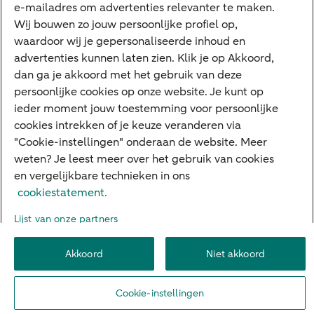
Interessant
e-mailadres om advertenties relevanter te maken.
Wij bouwen zo jouw persoonlijke profiel op,
Sectoren & trends
waardoor wij je gepersonaliseerde inhoud en
Ondernemersverhalen
advertenties kunnen laten zien. Klik je op Akkoord,
dan ga je akkoord met het gebruik van deze
Valutacentrum
persoonlijke cookies op onze website. Je kunt op
Alles over PSD2
ieder moment jouw toestemming voor persoonlijke
cookies intrekken of je keuze veranderen via
Business Community
"Cookie-instellingen" onderaan de website. Meer
weten? Je leest meer over het gebruik van cookies
en vergelijkbare technieken in ons
Over ABN AMRO
Klacht indienen
Werken bij ABN AMRO
cookiestatement.
Toegankelijkheid
Omgangsregels
Duurzaamheid
Veiligheid
Lijst van onze partners
Privacy
Disclaimer
Cookie-instellingen
Akkoord
Niet akkoord
© 2026 ABN AMRO
Cookie-instellingen