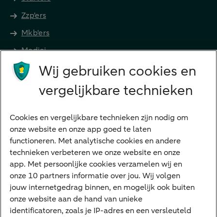
Zzp'ers
Mkb'ers
Medici
Wij gebruiken cookies en
Advocaten en notarissen
Grootzakelijk
vergelijkbare technieken
Vrouwelijke ondernemers
Diensten
Cookies en vergelijkbare technieken zijn nodig om
onze website en onze app goed te laten
VraagHugo
functioneren. Met analytische cookies en andere
technieken verbeteren we onze website en onze
Corporate Finance
app. Met persoonlijke cookies verzamelen wij en
Tikkie zakelijk
onze 10 partners informatie over jou. Wij volgen
jouw internetgedrag binnen, en mogelijk ook buiten
Cyber Veilig & Zeker
onze website aan de hand van unieke
Private Banking
identificatoren, zoals je IP-adres en een versleuteld