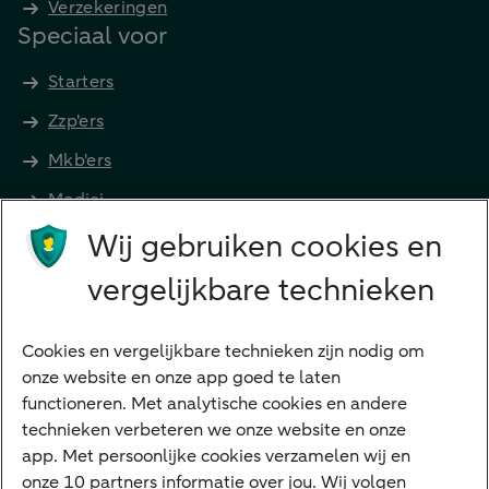
Verzekeringen
Speciaal voor
Starters
Zzp'ers
Mkb'ers
Medici
Wij gebruiken cookies en
Advocaten en notarissen
Grootzakelijk
vergelijkbare technieken
Vrouwelijke ondernemers
Diensten
Cookies en vergelijkbare technieken zijn nodig om
onze website en onze app goed te laten
VraagHugo
functioneren. Met analytische cookies en andere
technieken verbeteren we onze website en onze
Corporate Finance
app. Met persoonlijke cookies verzamelen wij en
Tikkie zakelijk
onze 10 partners informatie over jou. Wij volgen