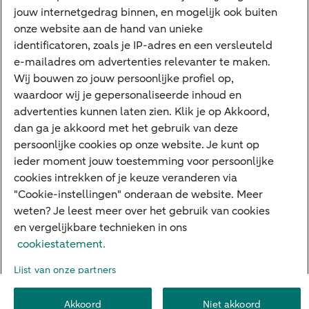
jouw internetgedrag binnen, en mogelijk ook buiten
Cyber Veilig & Zeker
onze website aan de hand van unieke
Private Banking
identificatoren, zoals je IP-adres en een versleuteld
Interessant
e-mailadres om advertenties relevanter te maken.
Wij bouwen zo jouw persoonlijke profiel op,
Sectoren & trends
waardoor wij je gepersonaliseerde inhoud en
Ondernemersverhalen
advertenties kunnen laten zien. Klik je op Akkoord,
dan ga je akkoord met het gebruik van deze
Valutacentrum
persoonlijke cookies op onze website. Je kunt op
Alles over PSD2
ieder moment jouw toestemming voor persoonlijke
cookies intrekken of je keuze veranderen via
Business Community
"Cookie-instellingen" onderaan de website. Meer
weten? Je leest meer over het gebruik van cookies
en vergelijkbare technieken in ons
Over ABN AMRO
Klacht indienen
Werken bij ABN AMRO
cookiestatement.
Toegankelijkheid
Omgangsregels
Duurzaamheid
Veiligheid
Lijst van onze partners
Privacy
Disclaimer
Cookie-instellingen
Akkoord
Niet akkoord