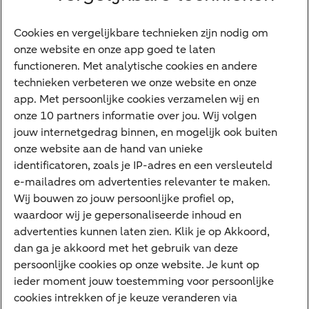
Vrouwelijke ondernemers
Diensten
Cookies en vergelijkbare technieken zijn nodig om
onze website en onze app goed te laten
VraagHugo
functioneren. Met analytische cookies en andere
technieken verbeteren we onze website en onze
Corporate Finance
app. Met persoonlijke cookies verzamelen wij en
Tikkie zakelijk
onze 10 partners informatie over jou. Wij volgen
jouw internetgedrag binnen, en mogelijk ook buiten
Cyber Veilig & Zeker
onze website aan de hand van unieke
Private Banking
identificatoren, zoals je IP-adres en een versleuteld
Interessant
e-mailadres om advertenties relevanter te maken.
Wij bouwen zo jouw persoonlijke profiel op,
Sectoren & trends
waardoor wij je gepersonaliseerde inhoud en
Ondernemersverhalen
advertenties kunnen laten zien. Klik je op Akkoord,
dan ga je akkoord met het gebruik van deze
Valutacentrum
persoonlijke cookies op onze website. Je kunt op
Alles over PSD2
ieder moment jouw toestemming voor persoonlijke
cookies intrekken of je keuze veranderen via
Business Community