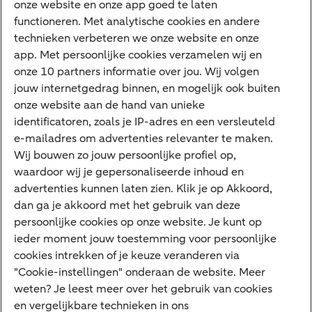
onze website en onze app goed te laten
VraagHugo
functioneren. Met analytische cookies en andere
technieken verbeteren we onze website en onze
Corporate Finance
app. Met persoonlijke cookies verzamelen wij en
Tikkie zakelijk
onze 10 partners informatie over jou. Wij volgen
jouw internetgedrag binnen, en mogelijk ook buiten
Cyber Veilig & Zeker
onze website aan de hand van unieke
Private Banking
identificatoren, zoals je IP-adres en een versleuteld
Interessant
e-mailadres om advertenties relevanter te maken.
Wij bouwen zo jouw persoonlijke profiel op,
Sectoren & trends
waardoor wij je gepersonaliseerde inhoud en
Ondernemersverhalen
advertenties kunnen laten zien. Klik je op Akkoord,
dan ga je akkoord met het gebruik van deze
Valutacentrum
persoonlijke cookies op onze website. Je kunt op
Alles over PSD2
ieder moment jouw toestemming voor persoonlijke
cookies intrekken of je keuze veranderen via
Business Community
"Cookie-instellingen" onderaan de website. Meer
weten? Je leest meer over het gebruik van cookies
en vergelijkbare technieken in ons