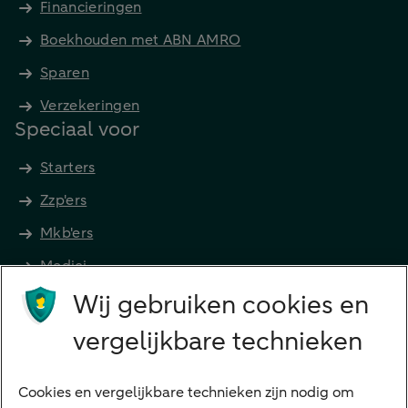
Financieringen
Boekhouden met ABN AMRO
Sparen
Verzekeringen
Speciaal voor
Starters
Zzp'ers
Mkb'ers
Medici
Wij gebruiken cookies en
Advocaten en notarissen
Grootzakelijk
vergelijkbare technieken
Vrouwelijke ondernemers
Diensten
Cookies en vergelijkbare technieken zijn nodig om