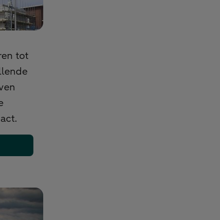
en tot
llende
even
e
act.