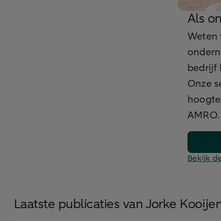
Als o
Weten w
onderne
bedrijf
Onze se
hoogte.
AMRO.
Bekijk d
Laatste publicaties van Jorke Kooije