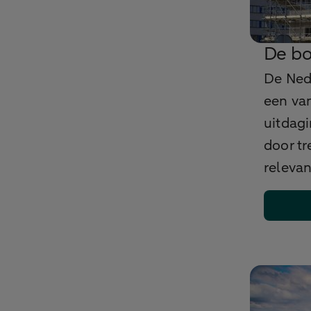
De bo
De Ned
een van
uitdag
door tr
relevan