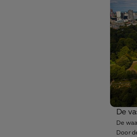
De va
De waa
Door d