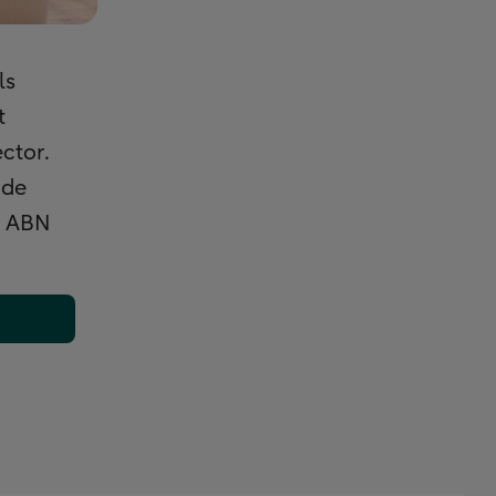
ls
t
ctor.
 de
n ABN