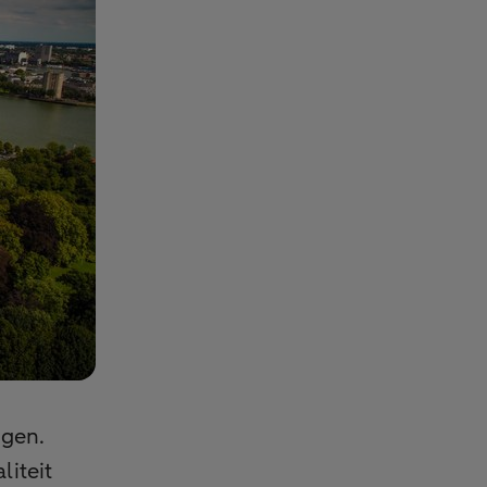
egen.
iteit