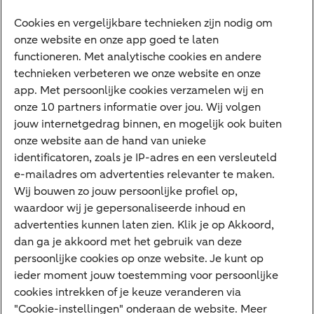
Vrouwelijke ondernemers
Diensten
Cookies en vergelijkbare technieken zijn nodig om
onze website en onze app goed te laten
VraagHugo
functioneren. Met analytische cookies en andere
technieken verbeteren we onze website en onze
Corporate Finance
app. Met persoonlijke cookies verzamelen wij en
Tikkie zakelijk
onze 10 partners informatie over jou. Wij volgen
jouw internetgedrag binnen, en mogelijk ook buiten
Cyber Veilig & Zeker
onze website aan de hand van unieke
Private Banking
identificatoren, zoals je IP-adres en een versleuteld
Interessant
e-mailadres om advertenties relevanter te maken.
Wij bouwen zo jouw persoonlijke profiel op,
Sectoren & trends
waardoor wij je gepersonaliseerde inhoud en
Ondernemersverhalen
advertenties kunnen laten zien. Klik je op Akkoord,
dan ga je akkoord met het gebruik van deze
Valutacentrum
persoonlijke cookies op onze website. Je kunt op
Alles over PSD2
ieder moment jouw toestemming voor persoonlijke
cookies intrekken of je keuze veranderen via
Business Community
"Cookie-instellingen" onderaan de website. Meer