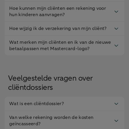
Hoe kunnen mijn cliënten een rekening voor
Tikkie
Ja
Nee
hun kinderen aanvragen?
iDEAL
Ja
Nee
Hoe wijzig ik de verzekering van mijn cliënt?
Apple en Google
Ja
Nee
Wat merken mijn cliënten en ik van de nieuwe
Pay
betaalpassen met Mastercard-logo?
Periodieke
overboeking
Nee
Nee
inplannen
Veelgestelde vragen over
Incasso
Nee
Nee
cliëntdossiers
Stortingen van
Van
Alleen van 
Wat is een cliëntdossier?
derden
iedereen
beheerreken
ontvangen
Van welke rekening worden de kosten
geïncasseerd?
Betaalopdrachten