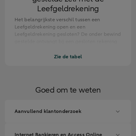
Leefgeldrekening
Het belangrijkste verschil tussen een
Leefgeldrekening open en een
Leefgeldrekening gesloten? De onder bewind
gestelde ontvangt bij een gesloten rekening
geen stortingen van anderen. Bij een
Leefgeldrekening open kan dit wel.
Zie de tabel
Voor meer verschillen tussen de
Leefgeldrekening open en gesloten en de
mogelijkheden, bekijk de tabel.
Goed om te weten
Open
Gesloten
Internet
Aanvullend klantonderzoek
Ja
Alleen inzi
Bankieren
ABN AMRO app
Ja
Alleen inzi
Internet Bankieren en Access Online