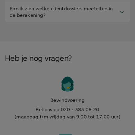
naar het
Nee
Nee
Kan ik zien welke cliëntdossiers meetellen in
buitenland
de berekening?
Let op: Klanten kunnen onze online diensten
niet gebruiken met een gezamenlijke
rekening.
Hulp nodig? Bekijk op de pagina
Service &amp; Contact
hoe we je verder
Heb je nog vragen?
kunnen helpen.
Bewindvoering
Bel ons op 020 - 383 08 20
(maandag t/m vrijdag van 9.00 tot 17.00 uur)