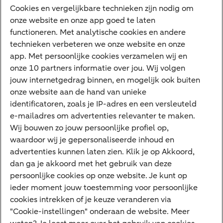
Diensten
Cookies en vergelijkbare technieken zijn nodig om
onze website en onze app goed te laten
VraagHugo
functioneren. Met analytische cookies en andere
technieken verbeteren we onze website en onze
Corporate Finance
app. Met persoonlijke cookies verzamelen wij en
Tikkie zakelijk
onze 10 partners informatie over jou. Wij volgen
jouw internetgedrag binnen, en mogelijk ook buiten
Cyber Veilig & Zeker
onze website aan de hand van unieke
Private Banking
identificatoren, zoals je IP-adres en een versleuteld
Interessant
e-mailadres om advertenties relevanter te maken.
Wij bouwen zo jouw persoonlijke profiel op,
Sectoren & trends
waardoor wij je gepersonaliseerde inhoud en
Ondernemersverhalen
advertenties kunnen laten zien. Klik je op Akkoord,
dan ga je akkoord met het gebruik van deze
Valutacentrum
persoonlijke cookies op onze website. Je kunt op
Alles over PSD2
ieder moment jouw toestemming voor persoonlijke
cookies intrekken of je keuze veranderen via
Business Community
"Cookie-instellingen" onderaan de website. Meer