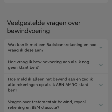
aanpassen naar
Nee
Nee
Wereld- of
Europa-profiel
Veelgestelde vragen over
Paslimieten
Nee
Nee
bewindvoering
aanpassen
Pincode opnieuw
Nee
Nee
Wat kan ik met een Basisbankrekening en hoe
aanvragen
vraag ik deze aan?
Nieuwe pas
Nee
Nee
Hoe vraag ik bewindvoering aan als ik nog
aanvragen
geen klant ben?
Pas laten
Nee
Nee
Hoe meld ik alleen het bewind aan en zeg ik
vervallen
alle rekeningen op als ik ABN AMRO klant
ben?
Rekening(en) van
Nee
Nee
kind(eren) inzien
Vragen over testamentair bewind, royaal
rekening en BEM clausule?
iDIN
Nee
Nee