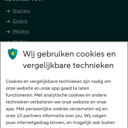
Starters
Zzp'ers
Mkb'ers
Medici
Wij gebruiken cookies en
Advocaten en notarissen
Grootzakelijk
vergelijkbare technieken
Vrouwelijke ondernemers
Diensten
Cookies en vergelijkbare technieken zijn nodig om
onze website en onze app goed te laten
VraagHugo
functioneren. Met analytische cookies en andere
technieken verbeteren we onze website en onze
Corporate Finance
app. Met persoonlijke cookies verzamelen wij en
Tikkie zakelijk
onze 10 partners informatie over jou. Wij volgen
jouw internetgedrag binnen, en mogelijk ook buiten
Cyber Veilig & Zeker