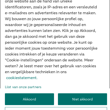
onze website aan de hand van unieke
Private Banking
identificatoren, zoals je IP-adres en een versleuteld
Interessant
e-mailadres om advertenties relevanter te maken.
Wij bouwen zo jouw persoonlijke profiel op,
Sectoren & trends
waardoor wij je gepersonaliseerde inhoud en
Ondernemersverhalen
advertenties kunnen laten zien. Klik je op Akkoord,
dan ga je akkoord met het gebruik van deze
Valutacentrum
persoonlijke cookies op onze website. Je kunt op
Alles over PSD2
ieder moment jouw toestemming voor persoonlijke
cookies intrekken of je keuze veranderen via
Business Community
"Cookie-instellingen" onderaan de website. Meer
weten? Je leest meer over het gebruik van cookies
en vergelijkbare technieken in ons
Over ABN AMRO
Klacht indienen
Werken bij ABN AMRO
cookiestatement.
Toegankelijkheid
Omgangsregels
Duurzaamheid
Veiligheid
Lijst van onze partners
Privacy
Disclaimer
Cookie-instellingen
Akkoord
Niet akkoord