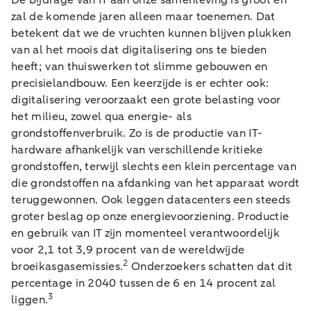
De bijdrage van IT aan onze samenleving is groot en
zal de komende jaren alleen maar toenemen. Dat
betekent dat we de vruchten kunnen blijven plukken
van al het moois dat digitalisering ons te bieden
heeft; van thuiswerken tot slimme gebouwen en
precisielandbouw. Een keerzijde is er echter ook:
digitalisering veroorzaakt een grote belasting voor
het milieu, zowel qua energie- als
grondstoffenverbruik. Zo is de productie van IT-
hardware afhankelijk van verschillende kritieke
grondstoffen, terwijl slechts een klein percentage van
die grondstoffen na afdanking van het apparaat wordt
teruggewonnen. Ook leggen datacenters een steeds
groter beslag op onze energievoorziening. Productie
en gebruik van IT zijn momenteel verantwoordelijk
voor 2,1 tot 3,9 procent van de wereldwijde
2
broeikasgasemissies.
Onderzoekers schatten dat dit
percentage in 2040 tussen de 6 en 14 procent zal
3
liggen.