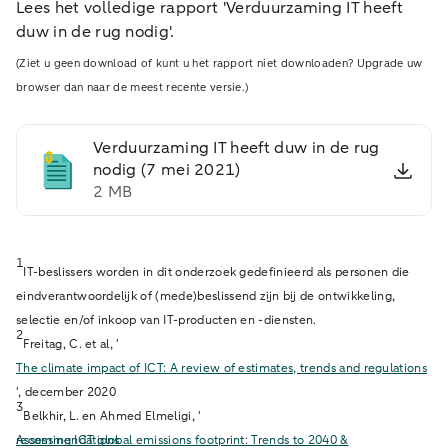
Lees het volledige rapport 'Verduurzaming IT heeft
duw in de rug nodig'.
(Ziet u geen download of kunt u het rapport niet downloaden? Upgrade uw
browser dan naar de meest recente versie.)
Verduurzaming IT heeft duw in de rug
nodig (7 mei 2021)
2 MB
1
IT-beslissers worden in dit onderzoek gedefinieerd als personen die
eindverantwoordelijk of (mede)beslissend zijn bij de ontwikkeling,
selectie en/of inkoop van IT-producten en -diensten.
2
Freitag, C. et al, '
The climate impact of ICT: A review of estimates, trends and regulations
', december 2020
3
Belkhir, L. en Ahmed Elmeligi, '
Assessing ICT global emissions footprint: Trends to 2040 & recommendations