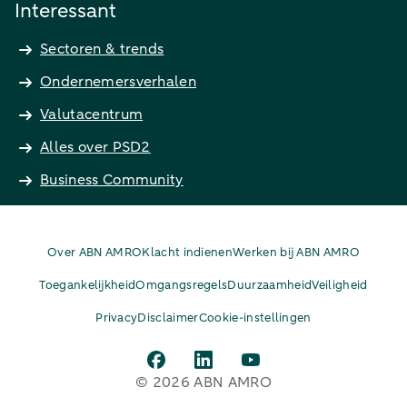
Interessant
Sectoren & trends
Ondernemersverhalen
Valutacentrum
Alles over PSD2
Business Community
Over ABN AMRO
Klacht indienen
Werken bij ABN AMRO
Toegankelijkheid
Omgangsregels
Duurzaamheid
Veiligheid
Privacy
Disclaimer
Cookie-instellingen
© 2026 ABN AMRO