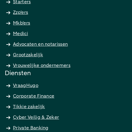
Starters
Zzp'ers
Mkb'ers
Medici
Advocaten en notarissen
Grootzakelijk
Vrouwelijke ondernemers
Diensten
VraagHugo
Corporate Finance
Tikkie zakelijk
Cyber Veilig & Zeker
Private Banking