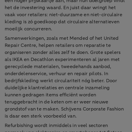
een hoger prijskaartje aan, maar hun doelgroep vindt
het de investering waard. En juist daar wringt het
vaak voor retailers: niet-duurzame en niet-circulaire
kleding is zó goedkoop dat circulaire alternatieven
moeilijk concurreren.
Samenwerkingen, zoals met Mended of het United
Repair Centre, helpen retailers om reparatie te
organiseren zonder alles zelf te doen. Grote spelers
als IKEA en Decathlon experimenteren al jaren met
gerecyclede materialen, tweedehands aanbod,
onderdelenservice, verhuur en repair pilots. In
bedrijfskleding werkt circulariteit nóg beter. Door
duidelijke klantrelaties en centrale inzameling
kunnen gedragen items efficiënt worden
teruggebracht in de keten om er weer nieuwe
grondstof van te maken. Schijvens Corporate Fashion
is daar een sterk voorbeeld van.
Refurbishing wordt inmiddels in veel sectoren