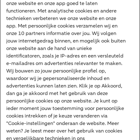
onze website en onze app goed te laten
VraagHugo
functioneren. Met analytische cookies en andere
technieken verbeteren we onze website en onze
Corporate Finance
app. Met persoonlijke cookies verzamelen wij en
Tikkie zakelijk
onze 10 partners informatie over jou. Wij volgen
jouw internetgedrag binnen, en mogelijk ook buiten
Cyber Veilig & Zeker
onze website aan de hand van unieke
Private Banking
identificatoren, zoals je IP-adres en een versleuteld
Interessant
e-mailadres om advertenties relevanter te maken.
Wij bouwen zo jouw persoonlijke profiel op,
Sectoren & trends
waardoor wij je gepersonaliseerde inhoud en
Ondernemersverhalen
advertenties kunnen laten zien. Klik je op Akkoord,
dan ga je akkoord met het gebruik van deze
Valutacentrum
persoonlijke cookies op onze website. Je kunt op
Alles over PSD2
ieder moment jouw toestemming voor persoonlijke
cookies intrekken of je keuze veranderen via
Business Community
"Cookie-instellingen" onderaan de website. Meer
weten? Je leest meer over het gebruik van cookies
en vergelijkbare technieken in ons