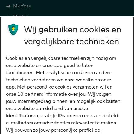
Mkb'ers
Medici
Wij gebruiken cookies en
Advocaten en notarissen
Grootzakelijk
vergelijkbare technieken
Vrouwelijke ondernemers
Diensten
Cookies en vergelijkbare technieken zijn nodig om
onze website en onze app goed te laten
VraagHugo
functioneren. Met analytische cookies en andere
technieken verbeteren we onze website en onze
Corporate Finance
app. Met persoonlijke cookies verzamelen wij en
Tikkie zakelijk
onze 10 partners informatie over jou. Wij volgen
jouw internetgedrag binnen, en mogelijk ook buiten
Cyber Veilig & Zeker
onze website aan de hand van unieke
Private Banking
identificatoren, zoals je IP-adres en een versleuteld
Interessant
e-mailadres om advertenties relevanter te maken.
Wij bouwen zo jouw persoonlijke profiel op,
Sectoren & trends