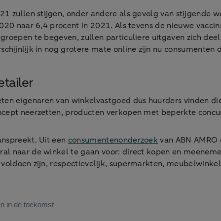
2021 zullen stijgen, onder andere als gevolg van stijgend
2020 naar 6,4 procent in 2021. Als tevens de nieuwe vaccins
roepen te begeven, zullen particuliere uitgaven zich deels
rschijnlijk in nog grotere mate online zijn nu consumente
tailer
en eigenaren van winkelvastgoed dus huurders vinden die 
ncept neerzetten, producten verkopen met beperkte concurr
anspreekt. Uit een
consumentenonderzoek
van ABN AMRO e
ral naar de winkel te gaan voor: direct kopen en meeneme
 voldoen zijn, respectievelijk, supermarkten, meubelwink