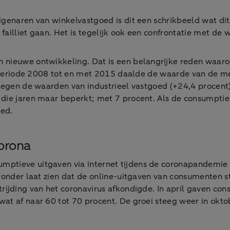
igenaren van winkelvastgoed is dit een schrikbeeld wat dit
failliet gaan. Het is tegelijk ook een confrontatie met de 
n nieuwe ontwikkeling. Dat is een belangrijke reden waar
e periode 2008 tot en met 2015 daalde de waarde van de mees
stegen de waarden van industrieel vastgoed (+24,4 procent
die jaren maar beperkt; met 7 procent. Als de consumptie-u
oed.
orona
ptieve uitgaven via internet tijdens de coronapandemie n
ieronder laat zien dat de online-uitgaven van consumenten
trijding van het coronavirus afkondigde. In april gaven co
wat af naar 60 tot 70 procent. De groei steeg weer in okt