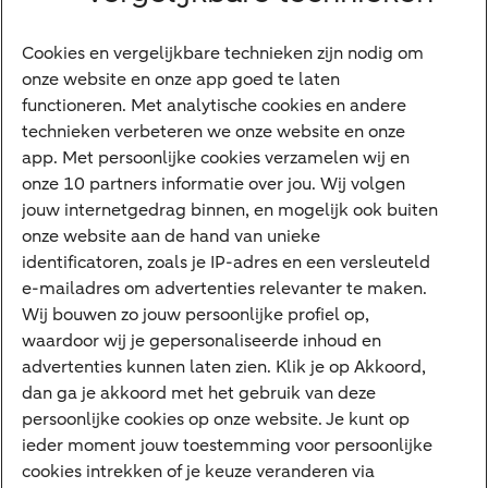
Vrouwelijke ondernemers
Diensten
Cookies en vergelijkbare technieken zijn nodig om
onze website en onze app goed te laten
VraagHugo
functioneren. Met analytische cookies en andere
technieken verbeteren we onze website en onze
Corporate Finance
app. Met persoonlijke cookies verzamelen wij en
Tikkie zakelijk
onze 10 partners informatie over jou. Wij volgen
jouw internetgedrag binnen, en mogelijk ook buiten
Cyber Veilig & Zeker
onze website aan de hand van unieke
Private Banking
identificatoren, zoals je IP-adres en een versleuteld
Interessant
e-mailadres om advertenties relevanter te maken.
Wij bouwen zo jouw persoonlijke profiel op,
Sectoren & trends
waardoor wij je gepersonaliseerde inhoud en
Ondernemersverhalen
advertenties kunnen laten zien. Klik je op Akkoord,
dan ga je akkoord met het gebruik van deze
Valutacentrum
persoonlijke cookies op onze website. Je kunt op
Alles over PSD2
ieder moment jouw toestemming voor persoonlijke
cookies intrekken of je keuze veranderen via
Business Community