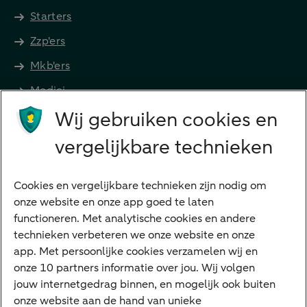
Starters
Zzp'ers
Mkb'ers
Medici
Wij gebruiken cookies en
Advocaten en notarissen
Grootzakelijk
vergelijkbare technieken
Vrouwelijke ondernemers
Diensten
Cookies en vergelijkbare technieken zijn nodig om
onze website en onze app goed te laten
VraagHugo
functioneren. Met analytische cookies en andere
technieken verbeteren we onze website en onze
Corporate Finance
app. Met persoonlijke cookies verzamelen wij en
Tikkie zakelijk
onze 10 partners informatie over jou. Wij volgen
jouw internetgedrag binnen, en mogelijk ook buiten
Cyber Veilig & Zeker
onze website aan de hand van unieke