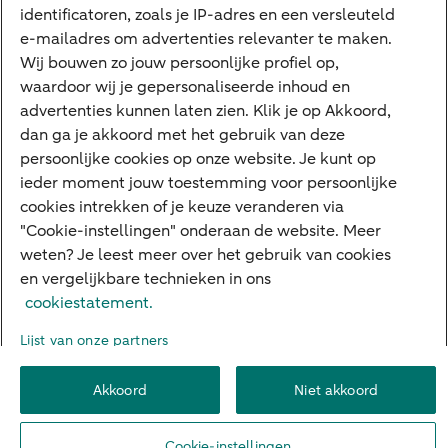
Private Banking
identificatoren, zoals je IP-adres en een versleuteld
Interessant
e-mailadres om advertenties relevanter te maken.
Wij bouwen zo jouw persoonlijke profiel op,
Sectoren & trends
waardoor wij je gepersonaliseerde inhoud en
Ondernemersverhalen
advertenties kunnen laten zien. Klik je op Akkoord,
dan ga je akkoord met het gebruik van deze
Valutacentrum
persoonlijke cookies op onze website. Je kunt op
Alles over PSD2
ieder moment jouw toestemming voor persoonlijke
cookies intrekken of je keuze veranderen via
Business Community
"Cookie-instellingen" onderaan de website. Meer
weten? Je leest meer over het gebruik van cookies
en vergelijkbare technieken in ons
Over ABN AMRO
Klacht indienen
Werken bij ABN AMRO
cookiestatement.
Toegankelijkheid
Omgangsregels
Duurzaamheid
Veiligheid
Lijst van onze partners
Privacy
Disclaimer
Cookie-instellingen
Akkoord
Niet akkoord
© 2026 ABN AMRO
Cookie-instellingen