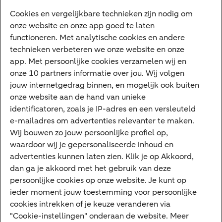
Diensten
Cookies en vergelijkbare technieken zijn nodig om
onze website en onze app goed te laten
VraagHugo
functioneren. Met analytische cookies en andere
technieken verbeteren we onze website en onze
Corporate Finance
app. Met persoonlijke cookies verzamelen wij en
Tikkie zakelijk
onze 10 partners informatie over jou. Wij volgen
jouw internetgedrag binnen, en mogelijk ook buiten
Cyber Veilig & Zeker
onze website aan de hand van unieke
Private Banking
identificatoren, zoals je IP-adres en een versleuteld
Interessant
e-mailadres om advertenties relevanter te maken.
Wij bouwen zo jouw persoonlijke profiel op,
Sectoren & trends
waardoor wij je gepersonaliseerde inhoud en
Ondernemersverhalen
advertenties kunnen laten zien. Klik je op Akkoord,
dan ga je akkoord met het gebruik van deze
Valutacentrum
persoonlijke cookies op onze website. Je kunt op
Alles over PSD2
ieder moment jouw toestemming voor persoonlijke
cookies intrekken of je keuze veranderen via
Business Community
"Cookie-instellingen" onderaan de website. Meer