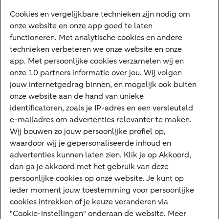
Diensten
Cookies en vergelijkbare technieken zijn nodig om
onze website en onze app goed te laten
VraagHugo
functioneren. Met analytische cookies en andere
technieken verbeteren we onze website en onze
Corporate Finance
app. Met persoonlijke cookies verzamelen wij en
Tikkie zakelijk
onze 10 partners informatie over jou. Wij volgen
jouw internetgedrag binnen, en mogelijk ook buiten
Cyber Veilig & Zeker
onze website aan de hand van unieke
Private Banking
identificatoren, zoals je IP-adres en een versleuteld
Interessant
e-mailadres om advertenties relevanter te maken.
Wij bouwen zo jouw persoonlijke profiel op,
Sectoren & trends
waardoor wij je gepersonaliseerde inhoud en
Ondernemersverhalen
advertenties kunnen laten zien. Klik je op Akkoord,
dan ga je akkoord met het gebruik van deze
Valutacentrum
persoonlijke cookies op onze website. Je kunt op
Alles over PSD2
ieder moment jouw toestemming voor persoonlijke
cookies intrekken of je keuze veranderen via
Business Community
"Cookie-instellingen" onderaan de website. Meer