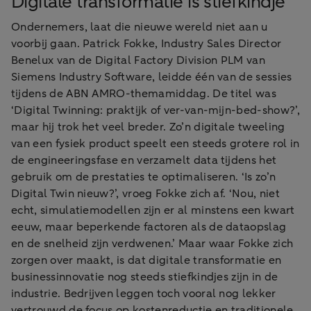
Digitale transformatie is stiefkindje
Ondernemers, laat die nieuwe wereld niet aan u
voorbij gaan. Patrick Fokke, Industry Sales Director
Benelux van de Digital Factory Division PLM van
Siemens Industry Software, leidde één van de sessies
tijdens de ABN AMRO-themamiddag. De titel was
‘Digital Twinning: praktijk of ver-van-mijn-bed-show?’,
maar hij trok het veel breder. Zo’n digitale tweeling
van een fysiek product speelt een steeds grotere rol in
de engineeringsfase en verzamelt data tijdens het
gebruik om de prestaties te optimaliseren. ‘Is zo’n
Digital Twin nieuw?’, vroeg Fokke zich af. ‘Nou, niet
echt, simulatiemodellen zijn er al minstens een kwart
eeuw, maar beperkende factoren als de dataopslag
en de snelheid zijn verdwenen.’ Maar waar Fokke zich
zorgen over maakt, is dat digitale transformatie en
businessinnovatie nog steeds stiefkindjes zijn in de
industrie. Bedrijven leggen toch vooral nog lekker
vertrouwd de focus op kostenreductie en traditionele