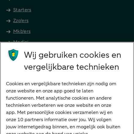
Starters
Zzp'ers
Mkb'ers
Medici
Wij gebruiken cookies en
Advocaten en notarissen
Grootzakelijk
vergelijkbare technieken
Vrouwelijke ondernemers
Diensten
Cookies en vergelijkbare technieken zijn nodig om
onze website en onze app goed te laten
VraagHugo
functioneren. Met analytische cookies en andere
technieken verbeteren we onze website en onze
Corporate Finance
app. Met persoonlijke cookies verzamelen wij en
Tikkie zakelijk
onze 10 partners informatie over jou. Wij volgen
jouw internetgedrag binnen, en mogelijk ook buiten
Cyber Veilig & Zeker