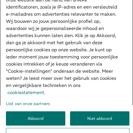
onze website aan de hand van unieke
Private Banking
identificatoren, zoals je IP-adres en een versleuteld
Interessant
e-mailadres om advertenties relevanter te maken.
Wij bouwen zo jouw persoonlijke profiel op,
Sectoren & trends
waardoor wij je gepersonaliseerde inhoud en
Ondernemersverhalen
advertenties kunnen laten zien. Klik je op Akkoord,
dan ga je akkoord met het gebruik van deze
Valutacentrum
persoonlijke cookies op onze website. Je kunt op
Alles over PSD2
ieder moment jouw toestemming voor persoonlijke
cookies intrekken of je keuze veranderen via
Business Community
"Cookie-instellingen" onderaan de website. Meer
weten? Je leest meer over het gebruik van cookies
en vergelijkbare technieken in ons
Over ABN AMRO
Klacht indienen
Werken bij ABN AMRO
cookiestatement.
Toegankelijkheid
Omgangsregels
Duurzaamheid
Veiligheid
Lijst van onze partners
Privacy
Disclaimer
Cookie-instellingen
Akkoord
Niet akkoord