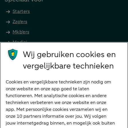
Starters
Zzp'ers
Mkb'ers
Medici
Wij gebruiken cookies en
Advocaten en notarissen
Grootzakelijk
vergelijkbare technieken
Vrouwelijke ondernemers
Diensten
Cookies en vergelijkbare technieken zijn nodig om
onze website en onze app goed te laten
VraagHugo
functioneren. Met analytische cookies en andere
technieken verbeteren we onze website en onze
Corporate Finance
app. Met persoonlijke cookies verzamelen wij en
Tikkie zakelijk
onze 10 partners informatie over jou. Wij volgen
jouw internetgedrag binnen, en mogelijk ook buiten
Cyber Veilig & Zeker