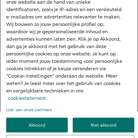
onze website aan de hand van unieke
Private Banking
identificatoren, zoals je IP-adres en een versleuteld
Interessant
e-mailadres om advertenties relevanter te maken.
Wij bouwen zo jouw persoonlijke profiel op,
Sectoren & trends
waardoor wij je gepersonaliseerde inhoud en
Ondernemersverhalen
advertenties kunnen laten zien. Klik je op Akkoord,
dan ga je akkoord met het gebruik van deze
Valutacentrum
persoonlijke cookies op onze website. Je kunt op
Alles over PSD2
ieder moment jouw toestemming voor persoonlijke
cookies intrekken of je keuze veranderen via
Business Community
"Cookie-instellingen" onderaan de website. Meer
weten? Je leest meer over het gebruik van cookies
en vergelijkbare technieken in ons
Over ABN AMRO
Klacht indienen
Werken bij ABN AMRO
cookiestatement.
Toegankelijkheid
Omgangsregels
Duurzaamheid
Veiligheid
Lijst van onze partners
Privacy
Disclaimer
Cookie-instellingen
Akkoord
Niet akkoord