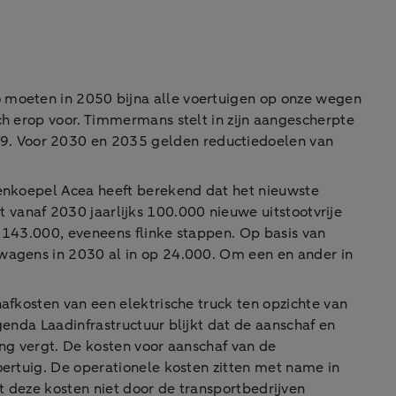
o moeten in 2050 bijna alle voertuigen op onze wegen
ich erop voor. Timmermans stelt in zijn aangescherpte
9. Voor 2030 en 2035 gelden reductiedoelen van
ntenkoepel Acea heeft berekend dat het nieuwste
 vanaf 2030 jaarlijks 100.000 nieuwe uitstootvrije
n 143.000, eveneens flinke stappen. Op basis van
twagens in 2030 al in op 24.000. Om een en ander in
afkosten van een elektrische truck ten opzichte van
genda Laadinfrastructuur blijkt dat de aanschaf en
ring vergt. De kosten voor aanschaf van de
oertuig. De operationele kosten zitten met name in
at deze kosten niet door de transportbedrijven