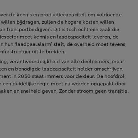
 over de kennis en productiecapaciteit om voldoende
illen bijdragen, zullen de hogere kosten willen
an transportbedrijven. Dit is toch echt een zaak die
esector moet kennis en laadcapaciteit leveren, de
 in hun ‘laadpaalalarm’ stelt, de overheid moet tevens
frastructuur uit te breiden.
king, verantwoordelijkheid van alle deelnemers, maar
sten en benodigde laadcapaciteit helder omschrijven.
ment in 2030 staat immers voor de deur. De hoofdrol
oor een duidelijke regie moet nu worden opgepakt door
aken en snelheid geven. Zonder stroom geen transitie.