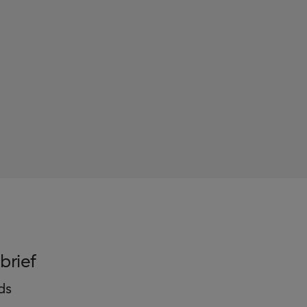
brief
ds