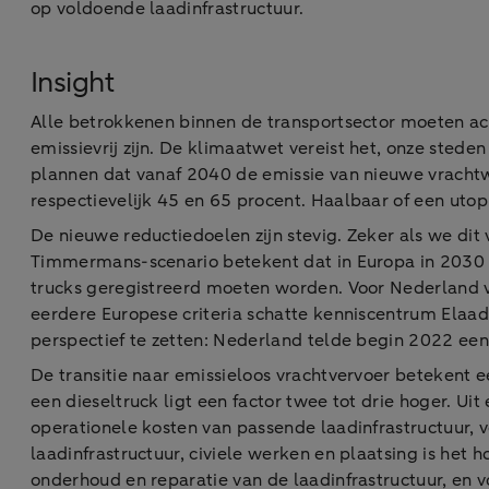
op voldoende laadinfrastructuur.
Insight
Alle betrokkenen binnen de transportsector moeten ac
emissievrij zijn. De klimaatwet vereist het, onze sted
plannen dat vanaf 2040 de emissie van nieuwe vrach
respectievelijk 45 en 65 procent. Haalbaar of een utop
De nieuwe reductiedoelen zijn stevig. Zeker als we di
Timmermans-scenario betekent dat in Europa in 2030 al
trucks geregistreerd moeten worden. Voor Nederland ve
eerdere Europese criteria schatte kenniscentrum Elaad
perspectief te zetten: Nederland telde begin 2022 een 
De transitie naar emissieloos vrachtvervoer betekent e
een dieseltruck ligt een factor twee tot drie hoger. U
operationele kosten van passende laadinfrastructuur, ve
laadinfrastructuur, civiele werken en plaatsing is he
onderhoud en reparatie van de laadinfrastructuur, en vo