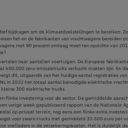
tief bijdragen om de klimaatdoelstellingen te bereiken. Z
en eisen het en de fabrikanten van vrachtwagens bereiden z
twagens met 90 procent omlaag moet ten opzichte van 201
ie?
t vertalen naar aantallen voertuigen. De Europese fabrika
 400.000 zero-emissietrucks verkocht moeten zijn. En dat
rgt dit, uitgaande van het huidige aantal registraties va
NL in 2022 het totaal aantal benodigde elektrische vrach
kleine 300 elektrische trucks.
en flinke investering voor de sector. De gemiddelde aansch
it een vorige week gepubliceerd rapport van de Nationale A
elal op privaat terrein, nog eens een flinke extra investe
t hoogst voor zware trucks met gemiddeld 33.500 euro per v
or snelladers in de verzekeringskosten. Het is duidelijk d