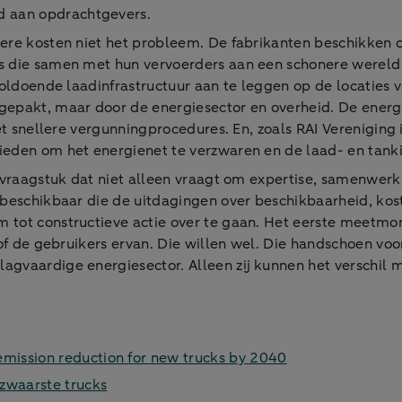
 aan opdrachtgevers.
gere kosten niet het probleem. De fabrikanten beschikken
s die samen met hun vervoerders aan een schonere wereld w
 voldoende laadinfrastructuur aan te leggen op de locaties v
gepakt, maar door de energiesector en overheid. De energi
et snellere vergunningprocedures. En, zoals RAI Vereniging
eden om het energienet te verzwaren en de laad- en tankin
x vraagstuk dat niet alleen vraagt om expertise, samenwer
n beschikbaar die de uitdagingen over beschikbaarheid, ko
 tot constructieve actie over te gaan. Het eerste meetmo
n of de gebruikers ervan. Die willen wel. Die handschoen v
gvaardige energiesector. Alleen zij kunnen het verschil m
ission reduction for new trucks by 2040
zwaarste trucks