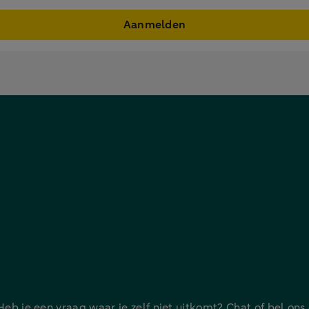
Aanmelden
 Heb je een vraag waar je zelf niet uitkomt? Chat of bel ons