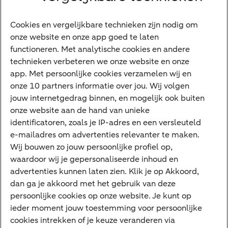
Vrouwelijke ondernemers
Diensten
Cookies en vergelijkbare technieken zijn nodig om
onze website en onze app goed te laten
VraagHugo
functioneren. Met analytische cookies en andere
technieken verbeteren we onze website en onze
Corporate Finance
app. Met persoonlijke cookies verzamelen wij en
Tikkie zakelijk
onze 10 partners informatie over jou. Wij volgen
jouw internetgedrag binnen, en mogelijk ook buiten
Cyber Veilig & Zeker
onze website aan de hand van unieke
Private Banking
identificatoren, zoals je IP-adres en een versleuteld
Interessant
e-mailadres om advertenties relevanter te maken.
Wij bouwen zo jouw persoonlijke profiel op,
Sectoren & trends
waardoor wij je gepersonaliseerde inhoud en
Ondernemersverhalen
advertenties kunnen laten zien. Klik je op Akkoord,
dan ga je akkoord met het gebruik van deze
Valutacentrum
persoonlijke cookies op onze website. Je kunt op
Alles over PSD2
ieder moment jouw toestemming voor persoonlijke
cookies intrekken of je keuze veranderen via
Business Community