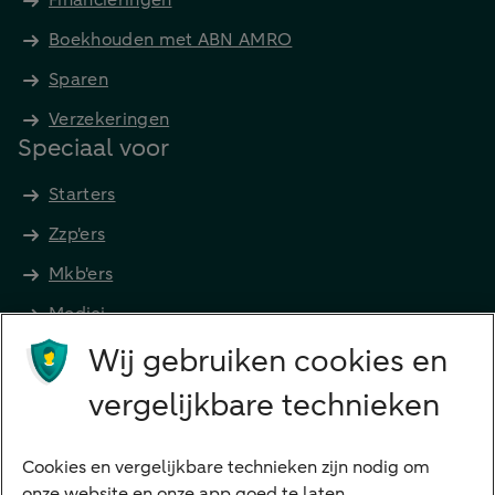
Boekhouden met ABN AMRO
Sparen
Verzekeringen
Speciaal voor
Starters
Zzp'ers
Mkb'ers
Medici
Wij gebruiken cookies en
Advocaten en notarissen
Grootzakelijk
vergelijkbare technieken
Vrouwelijke ondernemers
Diensten
Cookies en vergelijkbare technieken zijn nodig om
onze website en onze app goed te laten