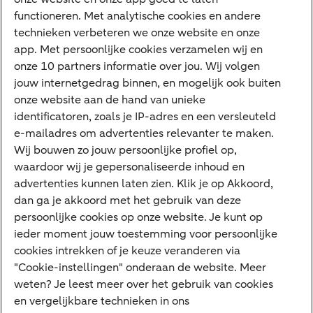
VraagHugo
functioneren. Met analytische cookies en andere
technieken verbeteren we onze website en onze
Corporate Finance
app. Met persoonlijke cookies verzamelen wij en
Tikkie zakelijk
onze 10 partners informatie over jou. Wij volgen
jouw internetgedrag binnen, en mogelijk ook buiten
Cyber Veilig & Zeker
onze website aan de hand van unieke
Private Banking
identificatoren, zoals je IP-adres en een versleuteld
Interessant
e-mailadres om advertenties relevanter te maken.
Wij bouwen zo jouw persoonlijke profiel op,
Sectoren & trends
waardoor wij je gepersonaliseerde inhoud en
Ondernemersverhalen
advertenties kunnen laten zien. Klik je op Akkoord,
dan ga je akkoord met het gebruik van deze
Valutacentrum
persoonlijke cookies op onze website. Je kunt op
Alles over PSD2
ieder moment jouw toestemming voor persoonlijke
cookies intrekken of je keuze veranderen via
Business Community
"Cookie-instellingen" onderaan de website. Meer
weten? Je leest meer over het gebruik van cookies
en vergelijkbare technieken in ons
Over ABN AMRO
Klacht indienen
Werken bij ABN AMRO