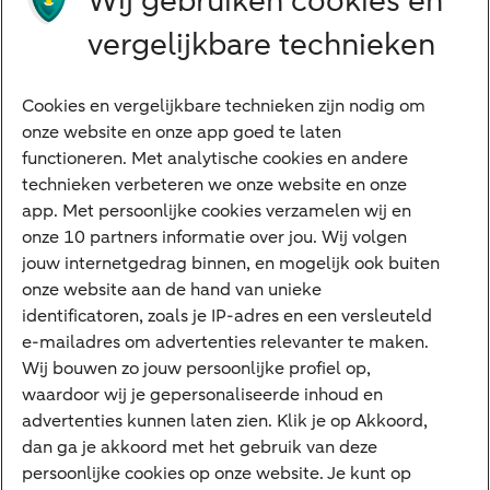
Wij gebruiken cookies en
Grootzakelijk
vergelijkbare technieken
Vrouwelijke ondernemers
Diensten
Cookies en vergelijkbare technieken zijn nodig om
onze website en onze app goed te laten
VraagHugo
functioneren. Met analytische cookies en andere
technieken verbeteren we onze website en onze
Corporate Finance
app. Met persoonlijke cookies verzamelen wij en
Tikkie zakelijk
onze 10 partners informatie over jou. Wij volgen
jouw internetgedrag binnen, en mogelijk ook buiten
Cyber Veilig & Zeker
onze website aan de hand van unieke
Private Banking
identificatoren, zoals je IP-adres en een versleuteld
Interessant
e-mailadres om advertenties relevanter te maken.
Wij bouwen zo jouw persoonlijke profiel op,
Sectoren & trends
waardoor wij je gepersonaliseerde inhoud en
Ondernemersverhalen
advertenties kunnen laten zien. Klik je op Akkoord,
dan ga je akkoord met het gebruik van deze
Valutacentrum
persoonlijke cookies op onze website. Je kunt op