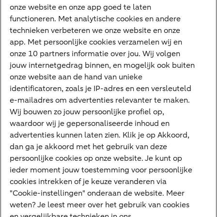
onze website en onze app goed te laten
VraagHugo
functioneren. Met analytische cookies en andere
technieken verbeteren we onze website en onze
Corporate Finance
app. Met persoonlijke cookies verzamelen wij en
Tikkie zakelijk
onze 10 partners informatie over jou. Wij volgen
jouw internetgedrag binnen, en mogelijk ook buiten
Cyber Veilig & Zeker
onze website aan de hand van unieke
Private Banking
identificatoren, zoals je IP-adres en een versleuteld
Interessant
e-mailadres om advertenties relevanter te maken.
Wij bouwen zo jouw persoonlijke profiel op,
Sectoren & trends
waardoor wij je gepersonaliseerde inhoud en
Ondernemersverhalen
advertenties kunnen laten zien. Klik je op Akkoord,
dan ga je akkoord met het gebruik van deze
Valutacentrum
persoonlijke cookies op onze website. Je kunt op
Alles over PSD2
ieder moment jouw toestemming voor persoonlijke
cookies intrekken of je keuze veranderen via
Business Community
"Cookie-instellingen" onderaan de website. Meer
weten? Je leest meer over het gebruik van cookies
en vergelijkbare technieken in ons