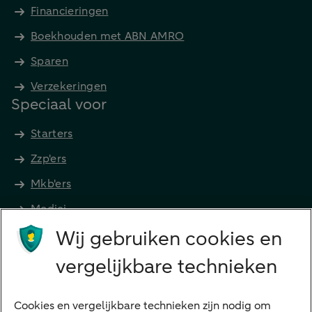
Financieringen
Boekhouden met ABN AMRO
Sparen
Verzekeringen
Speciaal voor
Starters
Zzp'ers
Mkb'ers
Medici
Wij gebruiken cookies en
Advocaten en notarissen
Grootzakelijk
vergelijkbare technieken
Vrouwelijke ondernemers
Diensten
Cookies en vergelijkbare technieken zijn nodig om